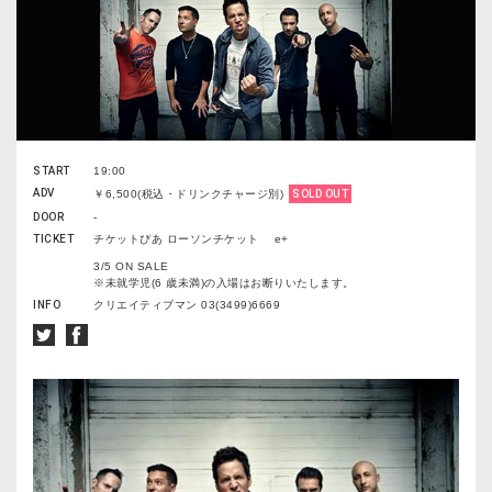
START
19:00
ADV
￥6,500(税込・ドリンクチャージ別)
SOLD OUT
DOOR
-
TICKET
チケットぴあ ローソンチケット e+
3/5 ON SALE
※未就学児(6 歳未満)の入場はお断りいたします。
INFO
クリエイティブマン 03(3499)6669