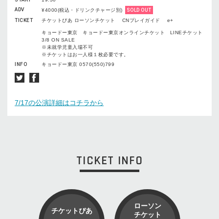
ADV
¥4000(税込・ドリンクチャージ別)
SOLD OUT
TICKET
チケットぴあ ローソンチケット CNプレイガイド e+
キョードー東京 キョードー東京オンラインチケット LINEチケット
3/8 ON SALE
※未就学児童入場不可
※チケットはお一人様１枚必要です。
INFO
キョードー東京 0570(550)799
7/17の公演詳細はコチラから
TICKET INFO
ローソン
チケットぴあ
チケット