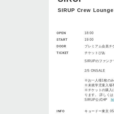
SIRUP Crew Lounge
OPEN
18:00
START
19:00
DOOR
プレミアム会員チケ
TICKET
チケットぴあ
SIRUPのファンクラ
2/5 ONSALE
※お一人様1枚の
※未就学児童入場
※チケットの購入に
ります。 詳しくは
SIRUP公式HP
ht
INFO
キョードー東京 0570