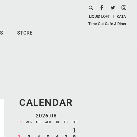
LIQUID LOFT
|
KATA
Time Out Café & Diner
S
STORE
CALENDAR
2026.08
SUN
MON
TUE
WED
THU
FRI
SAT
1