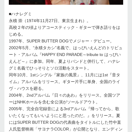
■ハナレグミ
永積 崇（1974年11月27日、東京生まれ）。
高校２年の頃よりアコースティック・ギターで弾き語りをは
じめる。
1997年、SUPER BUTTER DOGでメジャー・デビュー。
2002年5月、“永積タカシ”名義で、はっぴいえんどのトリビュ
ート・アルバム『HAPPY END PARADE～tribute to はっぴい
えんど～』に参加。同年、夏よりバンドと併行して、ハナレ
グミ名義でひっそりとソロ活動をスタート。
同年10月、1stシングル『家族の風景』、11月には1st『音タ
イム』アルバムをリリース。ギター片手に単身、全国のライ
ヴ・ハウスを廻る。
2004年、2ndアルバム『日々のあわ』をリリース。全国ツア
ーはNHKホールを含む全公演がソールドアウト。
2005年、完全自宅録音による3rdアルバム『帰ってから、歌
いたくなってもいいようにと思ったのだ。』をリリース。夏
にはSUPER BUTTER DOGの代表曲をタイトルにした竹中直
人氏監督映画「サヨナラCOLOR」が公開となり、エンディン