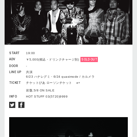
START
19:00
ADV
￥5,000(税込・ドリンクチャージ別)
SOLD OUT
DOOR
-
LINE UP
共演
6/23 ハナレグミ・6/24 quasimode / カルメラ
TICKET
チケットぴあ ローソンチケット e+
岩盤,5/8 ON SALE
INFO
HOT STUFF 03(5720)9999