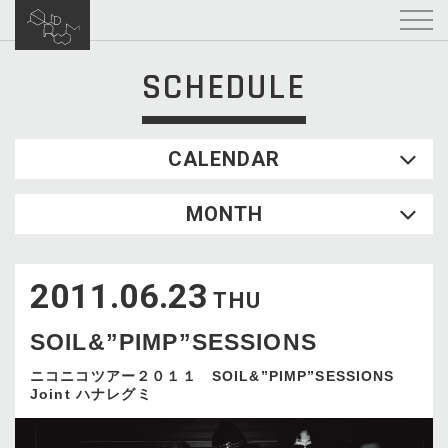
SCHEDULE
CALENDAR
2026.08
MONTH
SUN
MON
TUE
WED
THU
FRI
SAT
1
2011.06.23
2
3
4
5
6
7
8
THU
9
10
11
12
13
14
15
SOIL&”PIMP”SESSIONS
16
17
18
19
20
21
22
23
24
25
26
27
28
29
ニコニコツアー２０１１ SOIL&”PIMP”SESSIONS
Joint ハナレグミ
30
31