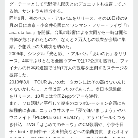
グ・テーマとして忌野清志郎氏とのデュエットも披露してい
る他、サントラも担当する。
同年9月、初のベスト・アルバムをリリース。その10日後の9
月24日に東京・小金井公園にてワンマン・フリー・ライヴ『h
ana-uta fes.』を開催。台風の影響による大雨から一時は開催
自体が危ぶまれたものの、なんと２万人もの観衆が会場に集
結。予想以上の大成功を納めた。
2009年、シングル「光と影」・アルバム「あいのわ」をリリ
ース。4年半ぶりとなる全国ツアーでは12公演を遂行し、ファ
イナルの日本武道館では約1万人の観客を圧倒するステージを
披露した。
2010年3月「TOUR あいのわ「タカシにはその器はないんじ
ゃないかしら…」と母は言ったのであった。＠日本武道館」
をリリース。10月には全国Zeppツアーを遂行。
また、ソロ活動と平行して幾多のコラボレーション企画にも
積極的に参加。ニッカウヰスキー「夢で逢いましょう」やハ
ウスメイト「PEOPLE GET READY」、アサヒビールくつろ
ぎ仕込 4VG「はじめてのチュウ」のCM歌唱や、小泉今日
子・bird・原田郁子・太田裕美などへの楽曲提供、またオオヤ