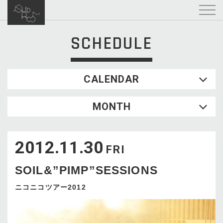
SCHEDULE
CALENDAR
2026.08
MONTH
SUN
MON
TUE
WED
THU
FRI
SAT
1
2012.11.30
2
3
4
5
6
7
8
FRI
9
10
11
12
13
14
15
SOIL&”PIMP”SESSIONS
16
17
18
19
20
21
22
23
24
25
26
27
28
29
ニコニコツアー2012
30
31