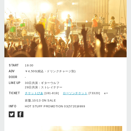
START
19:00
ADV
￥4,500(税込・ドリンクチャージ別)
DOOR
-
LINE UP
30日共演：ギターウルフ
29日共演：ストレイテナー
TICKET
チケットぴあ
[181-819]
ローソンチケット
[73320] e+
岩盤,10/13 ON SALE
INFO
HOT STUFF PROMOTION 03(5720)9999