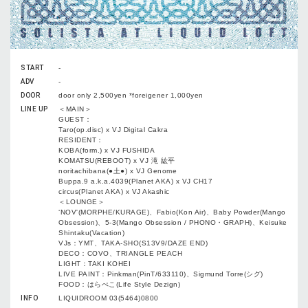
START
-
ADV
-
DOOR
door only 2,500yen *foreigener 1,000yen
LINE UP
＜MAIN＞
GUEST：
Taro(op.disc) x VJ Digital Cakra
RESIDENT：
KOBA(form.) x VJ FUSHIDA
KOMATSU(REBOOT) x VJ 滝 紘平
noritachibana(●土●) x VJ Genome
Buppa.9 a.k.a.4039(Planet AKA) x VJ CH17
circus(Planet AKA) x VJ Akashic
＜LOUNGE＞
‘NOV'(MORPHE/KURAGE)、Fabio(Kon Air)、Baby Powder(Mango
Obsession)、5-3(Mango Obsession / PHONO・GRAPH)、Keisuke
Shintaku(Vacation)
VJs：YMT、TAKA-SHO(S13V9/DAZE END)
DECO：COVO、TRIANGLE PEACH
LIGHT：TAKI KOHEI
LIVE PAINT：Pinkman(PinT/633110)、Sigmund Torre(シグ)
FOOD：はらぺこ(Life Style Dezign)
INFO
LIQUIDROOM 03(5464)0800