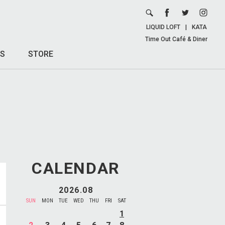
LIQUID LOFT
|
KATA
Time Out Café & Diner
S
STORE
CALENDAR
2026.08
SUN
MON
TUE
WED
THU
FRI
SAT
1