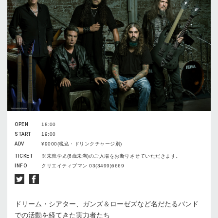
OPEN
18:00
START
19:00
ADV
¥9000(税込・ドリンクチャージ別)
TICKET
※未就学児(6歳未満)のご入場をお断りさせていただきます。
INFO
クリエイティブマン 03(3499)6669
ドリーム・シアター、ガンズ＆ローゼズなど名だたるバンド
での活動を経てきた実力者たち