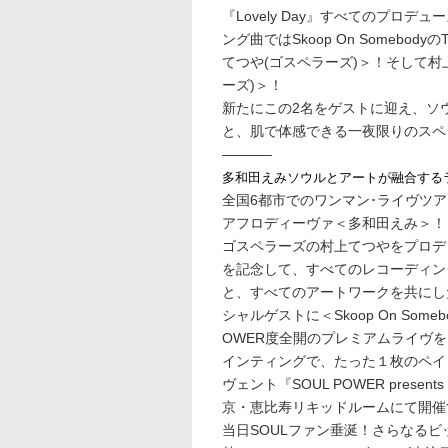
『Lovely Day』すべてのプロデュ
ング曲ではSkoop On Someb
てつや(ゴスペラーズ)＞！そして村上
ーズ)＞！
新たにこの2名をゲストに迎え、ソウル
と、肌で体感できる一夜限りのスペ
———–
多和田えみソウルとアートが融合する
全国6都市でのワンマン･ライヴツ
アフロディーヴァ＜多和田えみ＞！
ゴスペラーズの村上てつやをプロデュー
を記念して、すべてのレコーディングを共
と、すべてのアートワークを共にした
シャルゲストに＜Skoop On So
OWER度全開のプレミアムライヴを
インティングで、たった１枚のペイ
ヴェント『SOUL POWER presents L
京・恵比寿リキッドルームにて開催
当日SOULファン垂涎！さらなる