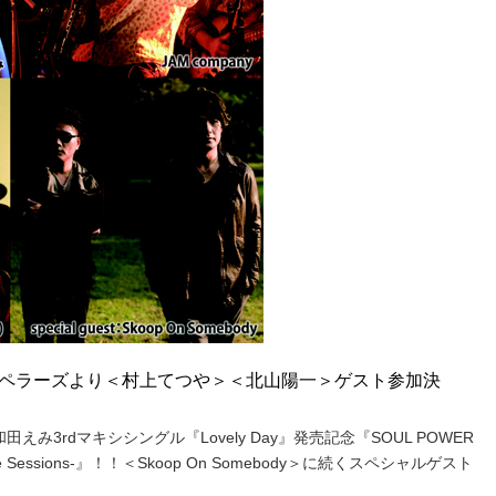
ペラーズより＜村上てつや＞＜北山陽一＞ゲスト参加決
み3rdマキシシングル『Lovely Day』発売記念『SOUL POWER
al Live Sessions-』！！＜Skoop On Somebody＞に続くスペシャルゲスト