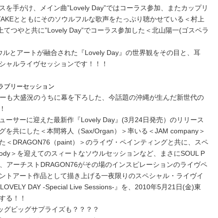
ースを手がけ、メイン曲”Lovely Day”ではコーラス参加、またカップリ
odyのTAKEとともにそのソウルフルな歌声をたっぷり聴かせている＜村上
てつやと共に”Lovely Day”でコーラス参加した＜北山陽一(ゴスペラ
とアートが融合された『Lovely Day』の世界観をその目と、耳
シャルライヴセッションです！！！
ラブリーセッション
アーも大盛況のうちに幕を下ろした、今話題の沖縄が生んだ新世代の
！
サーに迎えた最新作『Lovely Day』(3月24日発売）のリリース
にした＜本間将人（Sax/Organ）＞率いる＜JAM company＞
＜DRAGON76（paint）＞のライヴ・ペインティングと共に、スペ
mebody＞を迎えてのスィートなソウルセッションなど、まさにSOUL P
、アーチストDRAGON76がその場のインスピレーションのライヴペ
ントアート作品として描き上げる一夜限りのスペシャル・ライヴイ
OVELY DAY -Special Live Sessions-』を、2010年5月21日(金)東
する！！
ビッグビッグサプライズも？？？？