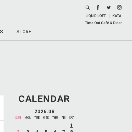
LIQUID LOFT
|
KATA
Time Out Café & Diner
S
STORE
CALENDAR
2026.08
SUN
MON
TUE
WED
THU
FRI
SAT
1