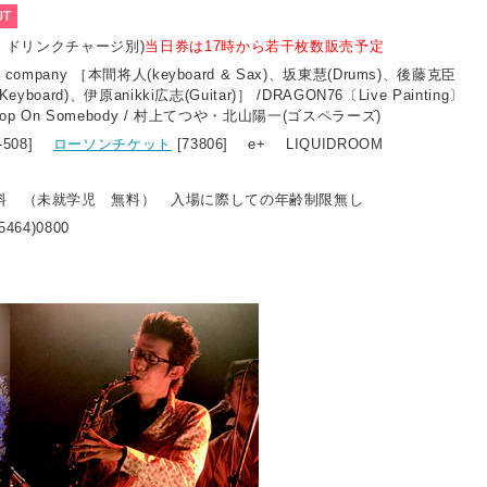
UT
込・ドリンクチャージ別)
当日券は17時から若干枚数販売予定
company ［本間将人(keyboard & Sax)、坂東慧(Drums)、後藤克臣
yboard)、伊原anikki広志(Guitar)］ /DRAGON76〔Live Painting〕
koop On Somebody / 村上てつや・北山陽一(ゴスペラーズ)
1-508]
ローソンチケット
[73806] e+ LIQUIDROOM
料 （未就学児 無料） 入場に際しての年齢制限無し
5464)0800