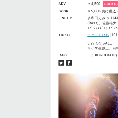
ADV
￥4,500
SOLD O
DOOR
￥5,000(共に税
LINE UP
多和田えみ & JAM 
(Bass)、佐藤雄大(Ke
ｽﾍﾟｼｬﾙｹﾞｽﾄ：S
TICKET
チケットぴあ
[10
3/27 ON SALE
※小学生以上、有
INFO
LIQUIDROOM 03(