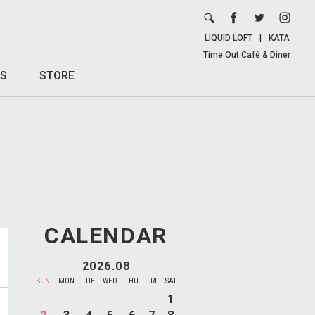
LIQUID LOFT
|
KATA
Time Out Café & Diner
S
STORE
CALENDAR
2026.08
SUN
MON
TUE
WED
THU
FRI
SAT
1