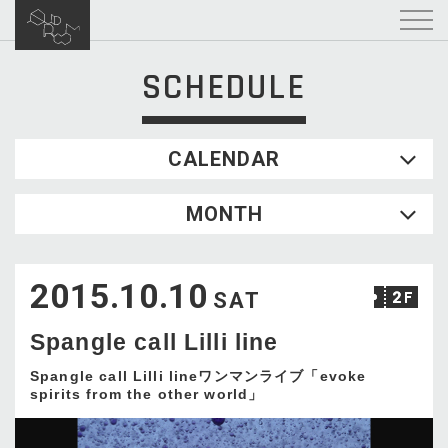
SCHEDULE
CALENDAR
2026.08
MONTH
SUN
MON
TUE
WED
THU
FRI
SAT
1
2015.10.10
2
3
4
5
6
7
8
SAT
9
10
11
12
13
14
15
Spangle call Lilli line
16
17
18
19
20
21
22
23
24
25
26
27
28
29
Spangle call Lilli lineワンマンライブ「evoke
spirits from the other world」
30
31