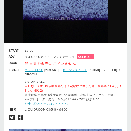
START
18:00
ADV
￥3,800(税込・ドリンクチャージ別)
SOLD OUT
DOOR
当日券の販売はございません
TICKET
チケットぴあ
[269-560]
ローソンチケット
[76058] e+ LIQUI
DROOM
8/8 ON SALE
⇒LIQUIDROOM店頭販売分は予定枚数に達した為、販売終了いたしま
した。(8/12)
※未就学児童は保護者同伴で入場無料。小学生以上チケット必要。
e＋プレオーダー受付：7/8(水)12:00～7/21(火)18:00
お申し込みページはこちらから
INFO
LIQUIDROOM 03(5464)0800