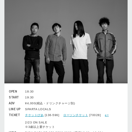
OPEN
18:30
START
19:30
ADV
¥4,000(税込・ドリンクチャージ別)
LINE UP
SPARTA LOCALS
TICKET
チケットぴあ
[136-596]
ローソンチケット
[70028]
e+
2/23 ON SALE
※3歳以上要チケット