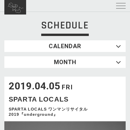
SCHEDULE
CALENDAR
2026.08
MONTH
SUN
MON
TUE
WED
THU
FRI
SAT
1
2019.04.05
2
3
4
5
6
7
8
FRI
9
10
11
12
13
14
15
SPARTA LOCALS
16
17
18
19
20
21
22
23
24
25
26
27
28
29
SPARTA LOCALS ワンマンリサイタル
2019『underground』
30
31