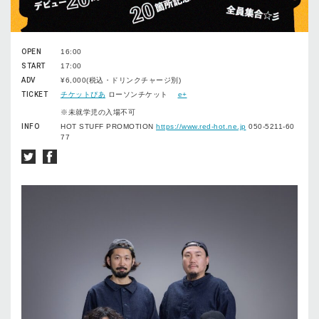
OPEN
16:00
START
17:00
ADV
¥6,000(税込・ドリンクチャージ別)
TICKET
チケットぴあ
ローソンチケット
e+
※未就学児の入場不可
INFO
HOT STUFF PROMOTION
https://www.red-hot.ne.jp
050-5211-60
77