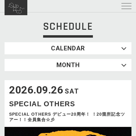
SCHEDULE
CALENDAR
2026.08
MONTH
SUN
MON
TUE
WED
THU
FRI
SAT
1
2026.09.26
2
3
4
5
6
7
8
SAT
9
10
11
12
13
14
15
SPECIAL OTHERS
16
17
18
19
20
21
22
23
24
25
26
27
28
29
SPECIAL OTHERS デビュー20周年！ ！20箇所記念ツ
アー！！全員集合☆彡
30
31