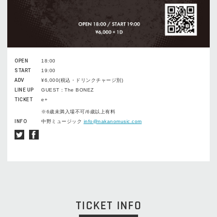
OPEN
18:00
START
19:00
ADV
¥6,000(税込・ドリンクチャージ別)
LINE UP
GUEST：The BONEZ
TICKET
e+
※6歳未満入場不可/6歳以上有料
INFO
中野ミュージック
info@nakanomusic.com
TICKET INFO