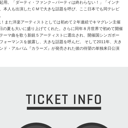
起用。「ダーティ・ファンク～パーティは終わらない！」「インナ
、本人も出演したＣＭで大きな話題を呼び、ここ日本でも同テレビ
。
参戦！また洋楽アーティストとしては初めて２年連続でキマグレン主催
0年日の夏も大いに盛り上げてくれた。さらに同年８月世界で初めて開催
テーマ曲を歌う新鋭５アーティストに選出され、開催国シンガポー
フォーマンスを披露し、大きな話題を呼んだ。 そして2011年、大き
ンド・アルバム『カラーズ』が発売された彼の待望の単独来日公演
TICKET INFO