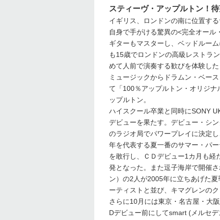
スティーヴ・アップルトン！待
イギリス、ロンドンの南に位置する
自身で手がける驚異の<完全オール
ギターもマスターし、ベッドルーム
も15歳でロンドンの高級レストラ
めて人前で演奏する歓びを体験した
ミュージックからドラムン・ベース
て「100％アップルトン・オリジ
ップルトン。
ハイスクール卒業と同時にSONY 
デビューを果たす。デビュー・シン
のラジオ局でパワープレイに決定し、
年を代表する夏一番のサマー・パー
を敢行し、ＣＤデビュー1カ月も経
発となった。また逗子海岸で開催さ
ン）の2人が2005年に立ちあげた
ーティストと並び、キマグレンのク
さらに10月には東京・名古屋・大阪
Dデビュー前にしてsmart (メル