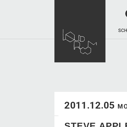
SCH
2011.12.05
M
STEVE APPL