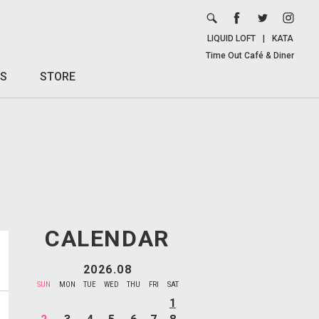
LIQUID LOFT
|
KATA
Time Out Café & Diner
S
STORE
CALENDAR
2026.08
SUN
MON
TUE
WED
THU
FRI
SAT
1