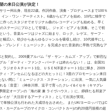
望の来日公演が決定！
サリー州出身、現在22歳。作詞作曲、演奏・プロデュースまで100％
・イン・ワン・アーティスト。6歳からピアノを始め、10代に独学で
に作ったスタジオでオリジナル曲のレコーディングも始める。早く
ンのステージにプロとして登場し、ジャズ・ピアノを演奏。そこで初
という。音楽ルーツはジャズに始まり、ロック、レゲエ、サーフ・
と幅広い。幼少からあらゆるジャンルを吸収し続け、10代後半にし
ナル・ブレンド・ミュージック」を完成させた音楽的に早熟で完熟なア
UKと契約し、2009夏アルバム『ザ・サン・カムズ・アップ』で鮮烈な
グル「ダーティ・ファンク～パーティは終わらない！」は、全国31
ラジオＯＡチャート1位、ＵＳＥN洋楽チャート1位に輝き、2009
ティ・アンセムになるほどの大ヒットに！3度のプロモーション来日
たない間に「ミュージックス・ステーション」に出演、一気に人気爆
れる〔音霊〕（神奈川県、逗子で育ったクレイ&イセキ（キマグレ
夏季限定オープンの「海の家 兼 ライヴハウス」）に、錚錚たる邦楽ア
レイが「大注目するアーティスト」として出演が実現。
で単独公演も行われた大成功をおさめた。 またUK/ヨーロッパではC
セデス・カーグループのマイクロ・コンパクトカー)の約20億円規模の超