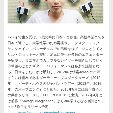
ハワイで生を受け、2歳の時に日本へと移住。高校卒業までを
日本で過ごし、大学進学のため再渡米。エクスタティック・
サンシャイン、ポニーテイルでの活動を経て、ソロとしてス
リル・ジョッキーと契約。足元に並べた多数のエフェクター
を駆使し、ミニマルでカラフルなレイヤーを描き出していく
万華鏡のごときギター・パフォーマンスは各所で話題とな
る。日米をまたにかけ活動し、2012年は朝霧JAMへの出演、
さらには盟友であるダーティー・プロジェクターズ（2012
年）、ビーチ・ハウスのジャパン・ツアー（2013年、2016
年）のオープニングもつとめた。2013年5月には嶺川貴子と
の共作をリリースし、FUJI ROCK ’13に出演。2017年4月に
は前作『Savage Imagination』より3年振りとなる嶺川とのデ
ュオ3作目をリリース予定。
https://www.facebook.com/minekawawong