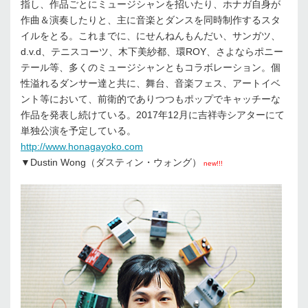
指し、作品ごとにミュージシャンを招いたり、ホナガ自身が
作曲＆演奏したりと、主に音楽とダンスを同時制作するスタ
イルをとる。これまでに、にせんねんもんだい、サンガツ、
d.v.d、テニスコーツ、木下美紗都、環ROY、さよならポニー
テール等、多くのミュージシャンともコラボレーション。個
性溢れるダンサー達と共に、舞台、音楽フェス、アートイベ
ント等において、前衛的でありつつもポップでキャッチーな
作品を発表し続けている。2017年12月に吉祥寺シアターにて
単独公演を予定している。
http://www.honagayoko.com
▼Dustin Wong（ダスティン・ウォング）
new!!!