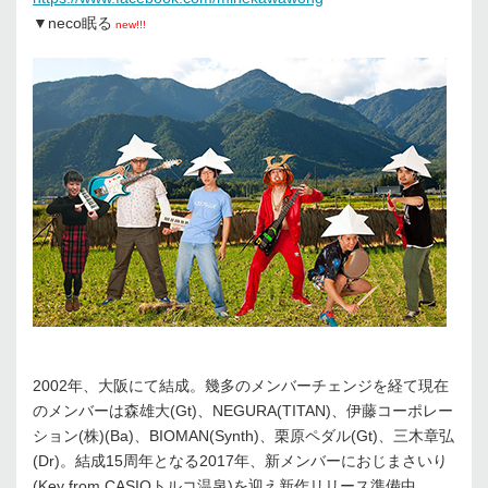
▼neco眠る
new!!!
2002年、大阪にて結成。幾多のメンバーチェンジを経て現在
のメンバーは森雄大(Gt)、NEGURA(TITAN)、伊藤コーポレー
ション(株)(Ba)、BIOMAN(Synth)、栗原ペダル(Gt)、三木章弘
(Dr)。結成15周年となる2017年、新メンバーにおじまさいり
(Key from CASIOトルコ温泉)を迎え新作リリース準備中。