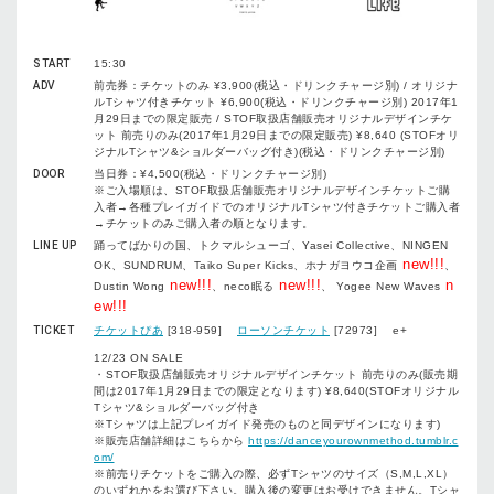
START
15:30
ADV
前売券：チケットのみ ¥3,900(税込・ドリンクチャージ別) / オリジナ
ルTシャツ付きチケット ¥6,900(税込・ドリンクチャージ別) 2017年1
月29日までの限定販売 / STOF取扱店舗販売オリジナルデザインチケ
ット 前売りのみ(2017年1月29日までの限定販売) ¥8,640 (STOFオリ
ジナルTシャツ&ショルダーバッグ付き)(税込・ドリンクチャージ別)
DOOR
当日券：¥4,500(税込・ドリンクチャージ別)
※ご入場順は、STOF取扱店舗販売オリジナルデザインチケットご購
入者→各種プレイガイドでのオリジナルTシャツ付きチケットご購入者
→チケットのみご購入者の順となります。
LINE UP
踊ってばかりの国、トクマルシューゴ、Yasei Collective、NINGEN
new!!!
OK、SUNDRUM、Taiko Super Kicks、ホナガヨウコ企画
、
new!!!
new!!!
n
Dustin Wong
、neco眠る
、 Yogee New Waves
ew!!!
TICKET
チケットぴあ
[318-959]
ローソンチケット
[72973] e+
12/23 ON SALE
・STOF取扱店舗販売オリジナルデザインチケット 前売りのみ(販売期
間は2017年1月29日までの限定となります) ¥8,640(STOFオリジナル
Tシャツ&ショルダーバッグ付き
※Tシャツは上記プレイガイド発売のものと同デザインになります)
※販売店舗詳細はこちらから
https://danceyourownmethod.tumblr.c
om/
※前売りチケットをご購入の際、必ずTシャツのサイズ（S,M,L,XL）
のいずれかをお選び下さい。購入後の変更はお受けできません。Tシャ