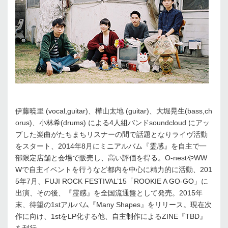
伊藤暁里 (vocal,guitar)、樺山太地 (guitar)、大堀晃生(bass,ch
orus)、小林希(drums) による4人組バンドsoundcloud にアッ
プした楽曲がたちまちリスナーの間で話題となりライヴ活動
をスタート、2014年8月にミニアルバム『霊感』を自主で一
部限定店舗と会場で販売し、高い評価を得る。O-nestやWW
Wで自主イベントを行うなど都内を中心に精力的に活動、201
5年7月、FUJI ROCK FESTIVAL’15「ROOKIE A GO-GO」に
出演、その後、『霊感』を全国流通盤として発売。2015年
末、待望の1stアルバム『Many Shapes』をリリース。現在次
作に向け、1stをLP化する他、自主制作によるZINE『TBD』
を刊行。