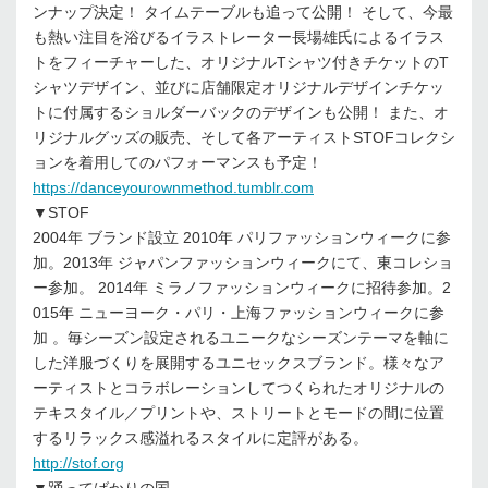
ンナップ決定！ タイムテーブルも追って公開！ そして、今最
も熱い注目を浴びるイラストレーター長場雄氏によるイラス
トをフィーチャーした、オリジナルTシャツ付きチケットのT
シャツデザイン、並びに店舗限定オリジナルデザインチケッ
トに付属するショルダーバックのデザインも公開！ また、オ
リジナルグッズの販売、そして各アーティストSTOFコレクシ
ョンを着用してのパフォーマンスも予定！
https://danceyourownmethod.tumblr.com
▼STOF
2004年 ブランド設立 2010年 パリファッションウィークに参
加。2013年 ジャパンファッションウィークにて、東コレショ
ー参加。 2014年 ミラノファッションウィークに招待参加。2
015年 ニューヨーク・パリ・上海ファッションウィークに参
加 。毎シーズン設定されるユニークなシーズンテーマを軸に
した洋服づくりを展開するユニセックスブランド。様々なア
ーティストとコラボレーションしてつくられたオリジナルの
テキスタイル／プリントや、ストリートとモードの間に位置
するリラックス感溢れるスタイルに定評がある。
http://stof.org
▼踊ってばかりの国