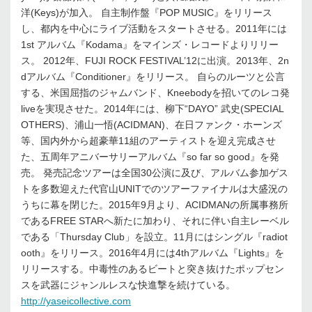
洋(Keys)が加入。 自主制作盤『POP MUSIC』をリリース
し、都内を中心にライブ活動をスタートさせる。2011年には
1st アルバム『Kodama』をマインズ・レコードよりリリー
ス。 2012年、FUJI ROCK FESTIVAL’12に出演。2013年、2n
dアルバム『Conditioner』をリリース。 自らのルーツと公言
する、米国屈指のジャムバンド、Kneebodyを招いてのレコ発
liveを実現させた。2014年には、柳下“DAYO” 武史(SPECIAL
OTHERS)、浦山一悟(ACIDMAN)、在日ファンク・ホーンズ
等、国内外から超豪華11組のアーティストを迎え完成させ
た、五周年アニバーサリーアルバム『so far so good』を発
売。 発売記念ツアーは全国30公演に及び、アルバム参加ゲス
トを多数迎えた代官山UNITでのツアーファイナルは大盛況の
うちに幕を閉じた。2015年9月より、ACIDMANの所属事務所
であるFREE STARへ新たに加わり、それに伴い自主レーベル
である「Thursday Club」を設立。11月にはシングル『radiot
ooth』をリリース。2016年4月には4thアルバム『Lights』を
リリースする。中毒性のあるビートと突き抜けたポップセン
スを武器にジャンルレスな快進撃を続けている。
http://yaseicollective.com