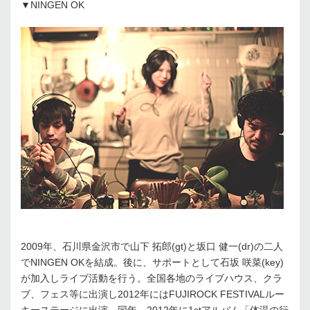
▼NINGEN OK
2009年、石川県金沢市で山下 拓郎(gt)と坂口 健一(dr)の二人
でNINGEN OKを結成。後に、サポートとして石坂 咲菜(key)
が加入しライブ活動を行う。全国各地のライブハウス、クラ
ブ、フェス等に出演し2012年にはFUJIROCK FESTIVALルー
キーステージに出演。同年、2012年に1stアルバム「体温の行