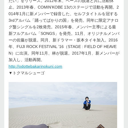
たい」をリリース。2012年末、ベースの脱退と共に活動休
止。2013年春、COMIN’KOBE 13のステージで活動を再開。2
014年1月に新メンバーで録音した、セルフタイトルを冠する
3rdアルバム「踊ってばかりの国」を発売。同年に限定アナロ
グ盤シングルを2枚発売。2015年春、メンバー主導による最
新フルアルバム「SONGS」を発売。11月、オリジナルメンバ
ーの佐藤が脱退。同月、新ドラマー・坂本タイキ加入。2016
年、FUJI ROCK FESTIVAL ’16（STAGE : FIELD OF HEAVE
N）に出演。同年11月、林が脱退。2017年1月、新メンバーが
加入し、活動再開。
http://odottebakarinokuni.com
▼トクマルシューゴ