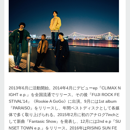
2013年6月に活動開始。2014年4月にデビューep『CLIMAX N
IGHT e.p.』を全国流通でリリース。その後『FUJI ROCK FE
STIVAL’14』《Rookie A GoGo》に出演。9月には1st album
『PARAISO』をリリースし、年間ベストディスクとして各媒
体で多く取り上げられる。2015年2月に初のアナログ7inchと
して新曲『Fantasic Show』を発表し、12月には2nd e.p『SU
NSET TOWN e.p.』をリリース。2016年はRISING SUN FE