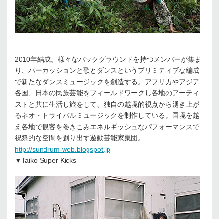
2010年結成。様々なバックグラウンドを持つメンバーが集ま
り、パーカッションと歌とダンスというプリミティブな編成
で新たなダンスミュージックを創造する。アフリカやアジア
各国、日本の民族芸能をフィールドワークし各地のアーティ
ストと共に生活し旅をして、独自の越境的視点から湧き上が
るネオ・トライバルミュージックを制作している。国境を越
え各地で観客を巻きこみエネルギッシュなパフォーマンスで
祝祭的な空間を創り出す遊動芸能家集団。
http://sundrum-web.blogspot.jp
▼Taiko Super Kicks