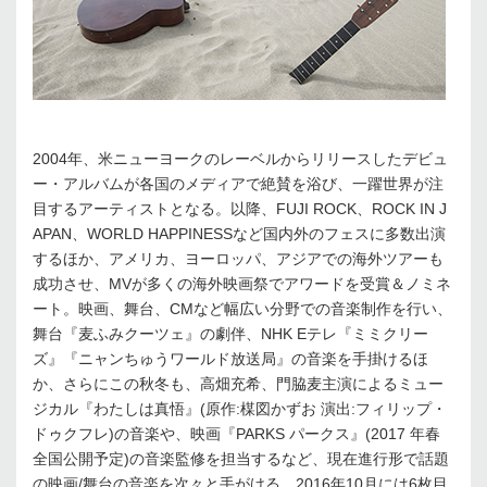
2004年、米ニューヨークのレーベルからリリースしたデビュ
ー・アルバムが各国のメディアで絶賛を浴び、一躍世界が注
目するアーティストとなる。以降、FUJI ROCK、ROCK IN J
APAN、WORLD HAPPINESSなど国内外のフェスに多数出演
するほか、アメリカ、ヨーロッパ、アジアでの海外ツアーも
成功させ、MVが多くの海外映画祭でアワードを受賞＆ノミネ
ート。映画、舞台、CMなど幅広い分野での音楽制作を行い、
舞台『麦ふみクーツェ』の劇伴、NHK Eテレ『ミミクリー
ズ』『ニャンちゅうワールド放送局』の音楽を手掛けるほ
か、さらにこの秋冬も、高畑充希、門脇麦主演によるミュー
ジカル『わたしは真悟』(原作:楳図かずお 演出:フィリップ・
ドゥクフレ)の音楽や、映画『PARKS パークス』(2017 年春
全国公開予定)の音楽監修を担当するなど、現在進行形で話題
の映画/舞台の音楽を次々と手がける。2016年10月には6枚目