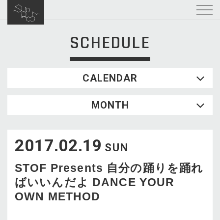
SCHEDULE
CALENDAR
2026.08
MONTH
SUN
MON
TUE
WED
THU
FRI
SAT
1
2017.02.19
2
3
4
5
6
7
8
SUN
9
10
11
12
13
14
15
STOF Presents 自分の踊りを踊れ
16
17
18
19
20
21
22
ばいいんだよ DANCE YOUR
23
24
25
26
27
28
29
OWN METHOD
30
31