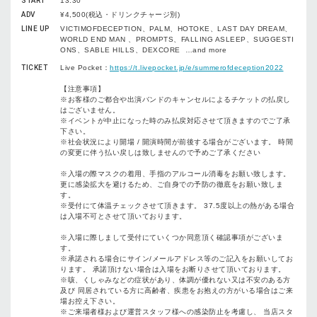
START
13:30
ADV
¥4,500(税込・ドリンクチャージ別)
LINE UP
VICTIMOFDECEPTION、PALM、HOTOKE、LAST DAY DREAM、
WORLD END MAN
、
PROMPTS、FALLING ASLEEP、SUGGESTI
ONS、SABLE HILLS、DEXCORE
…and more
TICKET
Live Pocket：
https://t.livepocket.jp/e/summerofdeception2022
【注意事項】
※お客様のご都合や出演バンドのキャンセルによるチケットの払戻し
はございません。
※イベントが中止になった時のみ払戻対応させて頂きますのでご了承
下さい。
※社会状況により開場 / 開演時間が前後する場合がございます。 時間
の変更に伴う払い戻しは致しませんので予めご了承ください
※入場の際マスクの着用、手指のアルコール消毒をお願い致します。
更に感染拡大を避けるため、ご自身での予防の徹底をお願い致しま
す。
※受付にて体温チェックさせて頂きます。 37.5度以上の熱がある場合
は入場不可とさせて頂いております。
※入場に際しまして受付にていくつか同意頂く確認事項がございま
す。
※承諾される場合にサイン/メールアドレス等のご記入をお願いしてお
ります。 承諾頂けない場合は入場をお断りさせて頂いております。
※咳、くしゃみなどの症状があり、体調が優れない又は不安のある方
及び 同居されている方に高齢者、疾患をお抱えの方がいる場合はご来
場お控え下さい。
※ご来場者様および運営スタッフ様への感染防止を考慮し、 当店スタ