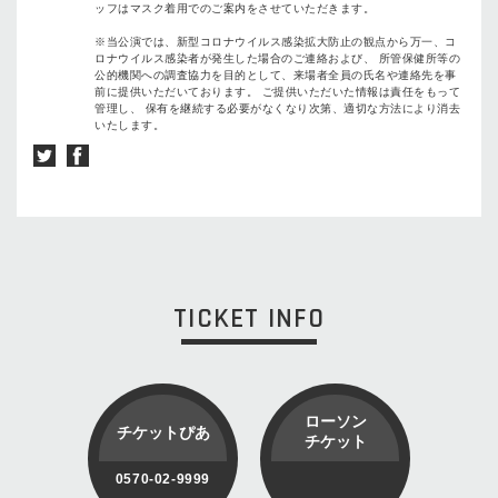
ッフはマスク着用でのご案内をさせていただきます。
※当公演では、新型コロナウイルス感染拡大防止の観点から万一、コ
ロナウイルス感染者が発生した場合のご連絡および、 所管保健所等の
公的機関への調査協力を目的として、来場者全員の氏名や連絡先を事
前に提供いただいております。 ご提供いただいた情報は責任をもって
管理し、 保有を継続する必要がなくなり次第、適切な方法により消去
いたします。
TICKET INFO
ローソン
チケットぴあ
チケット
0570-02-9999