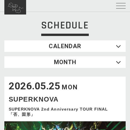
SCHEDULE
CALENDAR
2026.08
MONTH
SUN
MON
TUE
WED
THU
FRI
SAT
1
2026.05.25
2
3
4
5
6
7
8
MON
9
10
11
12
13
14
15
SUPERKNOVA
16
17
18
19
20
21
22
23
24
25
26
27
28
29
SUPERKNOVA 2nd Anniversary TOUR FINAL
「否、固形」
30
31