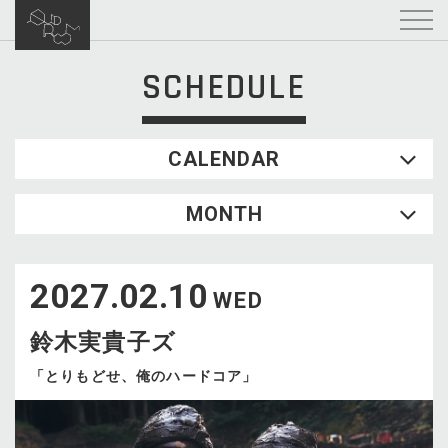
SCHEDULE
CALENDAR
2026.08
MONTH
SUN
MON
TUE
WED
THU
FRI
SAT
1
2027.02.10
2
3
4
5
6
7
8
WED
9
10
11
12
13
14
15
鈴木実貴子ズ
16
17
18
19
20
21
22
23
24
25
26
27
28
29
「とりもどせ、俺のハードコア」
30
31