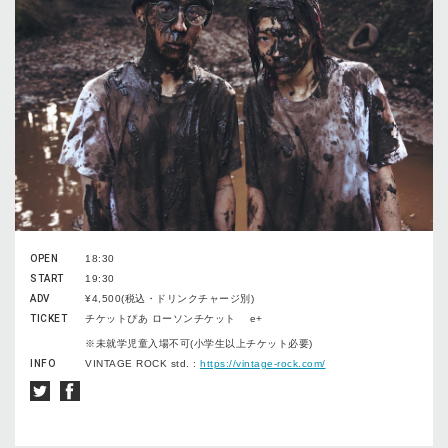
OPEN
18:30
START
19:30
ADV
¥4,500(税込・ドリンクチャージ別)
TICKET
チケットぴあ ローソンチケット e+
※未就学児童入場不可(小学生以上チケット必要)
INFO
VINTAGE ROCK std. :
https://vintage-rock.com/