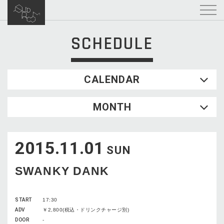
SCHEDULE
CALENDAR
2026.08
MONTH
SUN
MON
TUE
WED
THU
FRI
SAT
1
2015.11.01
2
3
4
5
6
7
8
SUN
9
10
11
12
13
14
15
SWANKY DANK
16
17
18
19
20
21
22
23
24
25
26
27
28
29
START
17:30
30
31
ADV
￥2,800(税込・ドリンクチャージ別)
DOOR
-