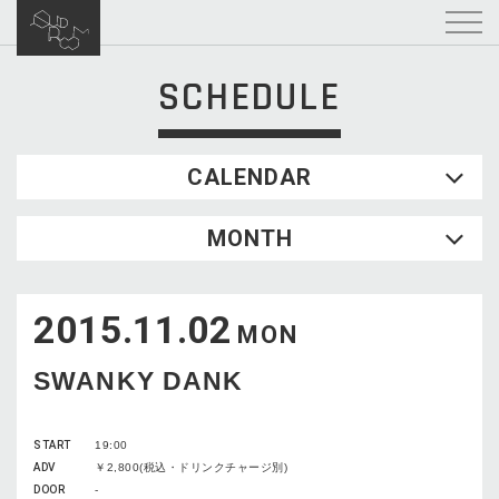
SCHEDULE
CALENDAR
2026.08
MONTH
SUN
MON
TUE
WED
THU
FRI
SAT
1
2015.11.02
2
3
4
5
6
7
8
MON
9
10
11
12
13
14
15
SWANKY DANK
16
17
18
19
20
21
22
23
24
25
26
27
28
29
START
19:00
30
31
ADV
￥2,800(税込・ドリンクチャージ別)
DOOR
-