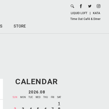
LIQUID LOFT
|
KATA
Time Out Café & Diner
S
STORE
CALENDAR
2026.08
SUN
MON
TUE
WED
THU
FRI
SAT
1