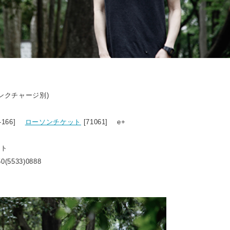
リンクチャージ別)
6-166]
ローソンチケット
[71061] e+
ット
0(5533)0888