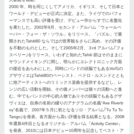
2000 年、時を同じくしてアメリカ、イギリス、そして日本と
ワールド・デビューが正式に決定。また、ライヴでのパフォ
ーマンスでも高い評価を受け、デビュー作からすでに名盤化
を果たした。2002年9月、セカンド・アルバム「ウォールペ
ーパー・フォー・ザ・ソウル」をリリース。「パズル」で展
開されたTahiti80 ならではの世界観をさらに高め、その評価
を不動のものとした。そして2005年2月、３rd アルバム｢フォ
スベリー｣をリリース。いわずと知れたTahiti 節はそのままに
サウンドメイキングに関し、明らかにエレクトロニック方面
の接近をあらわにした。同時にバンドの頭脳でもあるVo/Gの
グザヴィエはTahiti80のベーシスト、ペドロ・ルスンドととも
に他アーティストへのリミックス楽曲を提供するなどし、レ
ンジの広い活動を開始。その後メンバーは個々の活動へと進
む。中でもバンドの中心的人物でありその頭脳でもあるグザ
ヴィエは、自身の名前の綴りのアナグラムの名義“Axe Riverb
oy”名義で、2007年５月に初となるソロ・アルバム｢Tu Tu To
Tango｣を発表。各方面から高い評価を得る結果となる。2008
年通算4作目となるオリジナル・アルバム『Activity Center』
を発表、2010には日本デビュー10周年を記念してベスト・ア