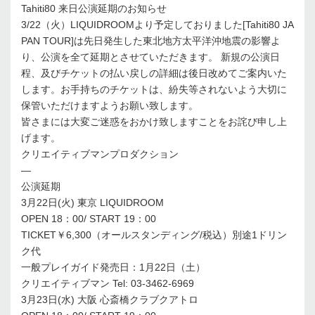
Tahiti80 来日公演延期のお知らせ
3/22（火）LIQUIDROOMより予定しておりました[Tahiti80 JA
PAN TOUR]は先日発生した東北地方太平洋沖地震の影響よ
り、公演を全て延期とさせていただきます。 新規の公演日
程、及びチケットの払い戻しの詳細は後日改めてご案内いた
します。お手持ちのチケットは、紛失等されないよう大切に
保管いただけますようお願い致します。
皆さまには大変ご迷惑をおかけ致しますことをお詫び申し上
げます。
クリエイティブマンプロダクション
—
公演延期
3月22日(火) 東京 LIQUIDROOM
OPEN 18：00/ START 19：00
TICKET￥6,300（オールスタンディング/税込）別途1ドリン
ク代
一般プレイガイド発売日：1月22日（土）
クリエイティブマン Tel: 03-3462-6969
3月23日(水) 大阪 心斎橋クラブクアトロ