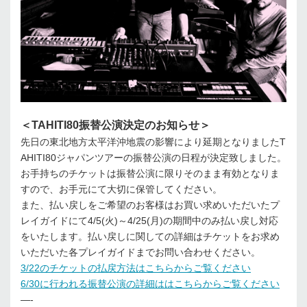
＜TAHITI80振替公演決定のお知らせ＞
先日の東北地方太平洋沖地震の影響により延期となりましたT
AHITI80ジャパンツアーの振替公演の日程が決定致しました。
お手持ちのチケットは振替公演に限りそのまま有効となりま
すので、お手元にて大切に保管してください。
また、払い戻しをご希望のお客様はお買い求めいただいたプ
レイガイドにて4/5(火)～4/25(月)の期間中のみ払い戻し対応
をいたします。払い戻しに関しての詳細はチケットをお求め
いただいた各プレイガイドまでお問い合わせください。
3/22のチケットの払戻方法はこちらからご覧ください
6/30に行われる振替公演の詳細ははこちらからご覧ください
—-