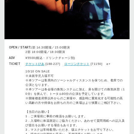
OPEN / START
1部 14:30開場／15:00開演
2部 18:00開場／18:30開演
ADV
¥5500(税込・ドリンクチャージ別)
TICKET
チケットぴあ
[188-227]
ローソンチケット
[71150] e+
10/10 ON SALE
※未就学児入場不可
※本ツアーは客席内のソーシャルディスタンスを保つため、着席での
公演となります。
※本ツアーは各会場の換気システムに加え、扉を開けての換気休憩（1
0分）を挟んで、トータル90分の公演を予定しています。
※開催都道府県以外からのご来場や、感染時に重篤化する可能性の高
い高齢の方や持病をお持ちの方のご来場はより慎重にご検討下さい。
【当日のお願い】
1．ご来場前に事前の検温をお願いします。
2．入場時に体温測定にご協力ください。あわせて質問用紙への記入及
び提出をお願いする場合もあります。
3．マスクは常時着用いただき、咳エチケットをお守り下さい。