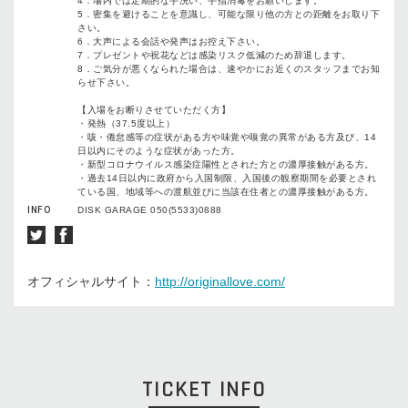
4．場内では定期的な手洗い、手指消毒をお願いします。
5．密集を避けることを意識し、可能な限り他の方との距離をお取り下
さい。
6．大声による会話や発声はお控え下さい。
7．プレゼントや祝花などは感染リスク低減のため辞退します。
8．ご気分が悪くなられた場合は、速やかにお近くのスタッフまでお知
らせ下さい。
【入場をお断りさせていただく方】
・発熱（37.5度以上）
・咳・倦怠感等の症状がある方や味覚や嗅覚の異常がある方及び、14
日以内にそのような症状があった方。
・新型コロナウイルス感染症陽性とされた方との濃厚接触がある方。
・過去14日以内に政府から入国制限、入国後の観察期間を必要とされ
ている国、地域等への渡航並びに当該在住者との濃厚接触がある方。
INFO
DISK GARAGE 050(5533)0888
オフィシャルサイト：
http://originallove.com/
TICKET INFO