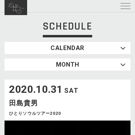
SCHEDULE
CALENDAR
2026.08
MONTH
SUN
MON
TUE
WED
THU
FRI
SAT
1
2020.10.31
2
3
4
5
6
7
8
SAT
9
10
11
12
13
14
15
田島貴男
16
17
18
19
20
21
22
23
24
25
26
27
28
29
ひとりソウルツアー2020
30
31