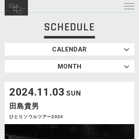
SCHEDULE
CALENDAR
2026.08
MONTH
SUN
MON
TUE
WED
THU
FRI
SAT
1
2024.11.03
2
3
4
5
6
7
8
SUN
9
10
11
12
13
14
15
田島貴男
16
17
18
19
20
21
22
23
24
25
26
27
28
29
ひとりソウルツアー2024
30
31