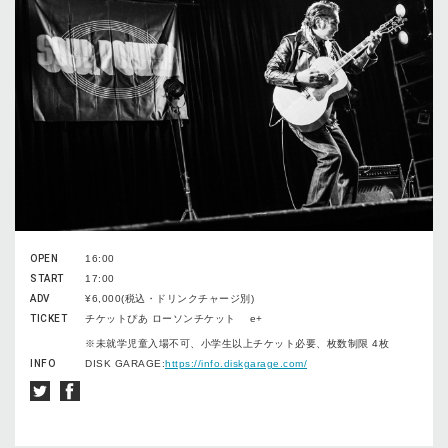
OPEN
16:00
START
17:00
ADV
¥6,000(税込・ドリンクチャージ別)
TICKET
チケットぴあ ローソンチケット e+
※未就学児童⼊場不可、⼩学⽣以上チケット必要、枚数制限 4枚
INFO
DISK GARAGE:
https://info.diskgarage.com/