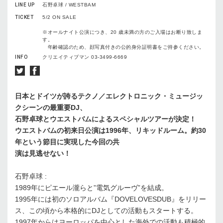
LINE UP
石野卓球 / WESTBAM
TICKET
5/2 ON SALE
※オールナイト公演につき、20 歳未満の方のご入場はお断り致しま
す。
年齢確認のため、顔写真付きの公的身分証明書をご持参ください。
INFO
クリエイティブマン 03-3499-6669
日本とドイツが誇るテクノ／エレクトロニック・ミュージッ
クシーンの最重要DJ、
石野卓球とウエストバムによるスペシャルツアーが決定！
ウエストバムの初来日公演は1996年、リキッドルーム。約30
年という節目に実現した今回の共
演は見逃せない！
石野卓球 :
1989年にピエール瀧らと”電気グルーヴ”を結成。
1995年には初のソロアルバム『DOVELOVESDUB』をリリー
ス、この頃から本格的にDJとしての活動もスタートする。
1997年からはヨーロッパを中心とした海外での活動も積極的