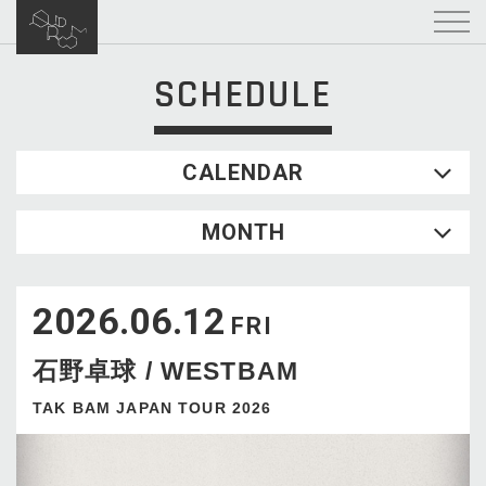
SCHEDULE
CALENDAR
2026.08
MONTH
SUN
MON
TUE
WED
THU
FRI
SAT
1
2026.06.12
2
3
4
5
6
7
8
FRI
9
10
11
12
13
14
15
石野卓球 / WESTBAM
16
17
18
19
20
21
22
23
24
25
26
27
28
29
TAK BAM JAPAN TOUR 2026
30
31