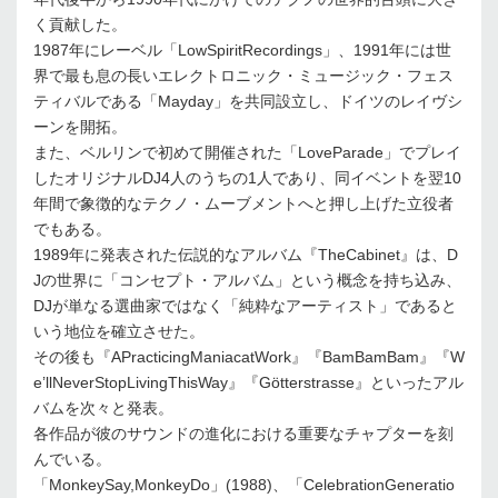
く貢献した。
1987年にレーベル「LowSpiritRecordings」、1991年には世
界で最も息の長いエレクトロニック・ミュージック・フェス
ティバルである「Mayday」を共同設立し、ドイツのレイヴシ
ーンを開拓。
また、ベルリンで初めて開催された「LoveParade」でプレイ
したオリジナルDJ4人のうちの1人であり、同イベントを翌10
年間で象徴的なテクノ・ムーブメントへと押し上げた立役者
でもある。
1989年に発表された伝説的なアルバム『TheCabinet』は、D
Jの世界に「コンセプト・アルバム」という概念を持ち込み、
DJが単なる選曲家ではなく「純粋なアーティスト」であると
いう地位を確立させた。
その後も『APracticingManiacatWork』『BamBamBam』『W
e’llNeverStopLivingThisWay』『Götterstrasse』といったアル
バムを次々と発表。
各作品が彼のサウンドの進化における重要なチャプターを刻
んでいる。
「MonkeySay,MonkeyDo」(1988)、「CelebrationGeneratio