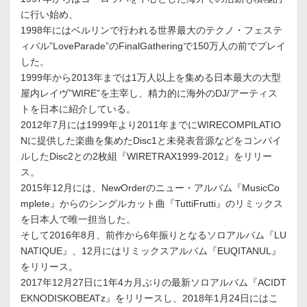
に行い始め、
1998年にはベルリンで行われる世界最大のテクノ・フェステ
ィバル”LoveParade”のFinalGatheringで150万人の前でプレイ
した。
1999年から2013年までは1万人以上を集める日本最大の大型
屋内レイヴ”WIRE”を主宰し、精力的に海外のDJ/アーティス
トを日本に紹介している。
2012年7月には1999年より2011年までにWIRECOMPILATIO
Nに提供した楽曲を集めたDisc1と未発表音源などをコンパイ
ルしたDisc2との2枚組『WIRETRAX1999-2012』をリリー
ス。
2015年12月には、NewOrderのニュー・アルバム『MusicCo
mplete』からのシングルカット曲『TuttiFrutti』のリミックス
を日本人で唯一担当した。
そして2016年8月、前作から6年振りとなるソロアルバム『LU
NATIQUE』、12月にはリミックスアルバム『EUQITANUL』
をリリース。
2017年12月27日に1年4カ月ぶりの最新ソロアルバム『ACIDT
EKNODISKOBEATz』をリリースし、2018年1月24日にはこ