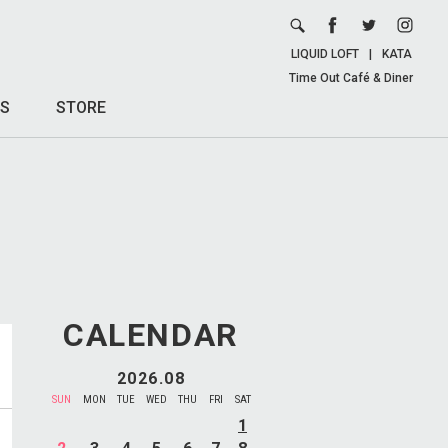
LIQUID LOFT
|
KATA
Time Out Café & Diner
S
STORE
CALENDAR
2026.08
SUN
MON
TUE
WED
THU
FRI
SAT
1