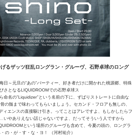
を告げるザッツ狂乱ロングラン・グルーヴ、石野卓球のロング
晦日～元旦の”あの”パーティー、好き者だけに開かれた桃源郷、特殊
さとなるLIQUIDROOMでの石野卓球ス
名の”Liquidizer”という名前の下に、ずばりストレートに自由な
を骨の髄まで味わってもらいましょう。セカンド・フロアも無しの、
オーディエンスの直接駆け引き。ってことはアレですよ、もしかしたらフ
…いやありえない話じゃないですよ、だってそういう人ですから
QUIDROOMという場所のグルーヴも含めて、今夏の頭の、ロングラ
み・の・が・す・な・ヨ！ （河村祐介）