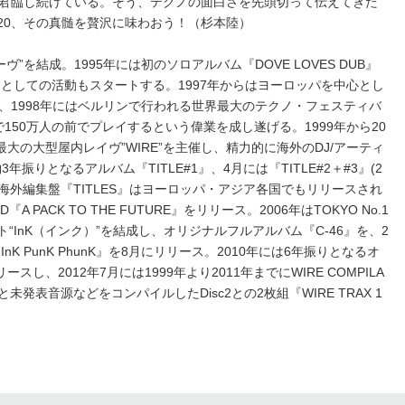
君臨し続けている。そう、テクノの面白さを先頭切って伝えてきた
20、その真髄を贅沢に味わおう！（杉本陸）
ヴ”を結成。1995年には初のソロアルバム『DOVE LOVES DUB』
としての活動もスタートする。1997年からはヨーロッパを中心とし
、1998年にはベルリンで行われる世界最大のテクノ・フェスティバ
atheringで150万人の前でプレイするという偉業を成し遂げる。1999年から20
大の大型屋内レイヴ”WIRE”を主催し、精力的に海外のDJ/アーティ
年振りとなるアルバム『TITLE#1』、4月には『TITLE#2＋#3』(2
海外編集盤『TITLES』はヨーロッパ・アジア各国でもリリースされ
『A PACK TO THE FUTURE』をリリース。2006年はTOKYO No.1
ット“InK（インク）”を結成し、オリジナルフルアルバム『C-46』を、2
nK PunK PhunK』を8月にリリース。2010年には6年振りとなるオ
スし、2012年7月には1999年より2011年までにWIRE COMPILA
と未発表音源などをコンパイルしたDisc2との2枚組『WIRE TRAX 1