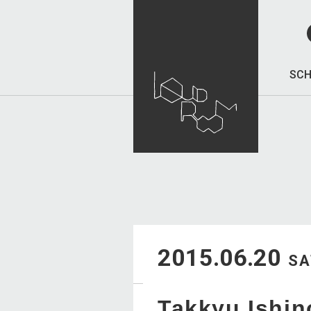
SCH
2015.06.20
SA
Takkyu Ishin