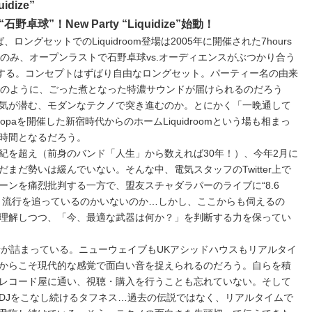
uidize”
”！New Party “Liquidize”始動！
ングセットでのLiquidroom登場は2005年に開催された7hours
のみ、オープンラストで石野卓球vs.オーディエンスがぶつかり合う
”が始動する。コンセプトはずばり自由なロングセット。パーティー名の由来
iquidizerのように、ごった煮となった特濃サウンドが届けられるのだろう
気が潜む、モダンなテクノで突き進むのか。とにかく「一晩通して
paを開催した新宿時代からのホームLiquidroomという場も相まっ
時間となるだろう。
紀を超え（前身のバンド「人生」から数えれば30年！）、今年2月に
まだ勢いは緩んでいない。そんな中、電気スタッフのTwitter上で
ーンを痛烈批判する一方で、盟友スチャダラパーのライブに“8.6
、流行を追っているのかいないのか…しかし、ここからも伺えるの
理解しつつ、「今、最適な武器は何か？」を判断する力を保ってい
音が詰まっている。ニューウェイブもUKアシッドハウスもリアルタイ
からこそ現代的な感覚で面白い音を捉えられるのだろう。自らを積
レコード屋に通い、視聴・購入を行うことも忘れていない。そして
DJをこなし続けるタフネス…過去の伝説ではなく、リアルタイムで