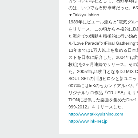
カッコいい存在として、石野卓球は
のは、いつでも石野卓球だった。6/
▼Takkyu Ishino
1989年にピエール瀧らと”電気グルー
をリリース、この頃から本格的にDJ
た海外での活動も積極的に行い始め
ル”Love Parade”のFinal G
13年までは1万人以上を集める日本最
ストを日本に紹介した。2004年は約3
枚組)を2ヶ月連続でリリース。その
た。2005年は4枚目となるDJ MIX CD
SOUL SETの川辺ヒロシと新ユニ
007年にはInKのセカンドアルバム『I
リジナルソロ作品『CRUISE』をリリー
TIONに提供した楽曲を集めたDisc1
999-2012』をリリースした。
http://www.takkyuishino.com
http://www.ink-net.jp