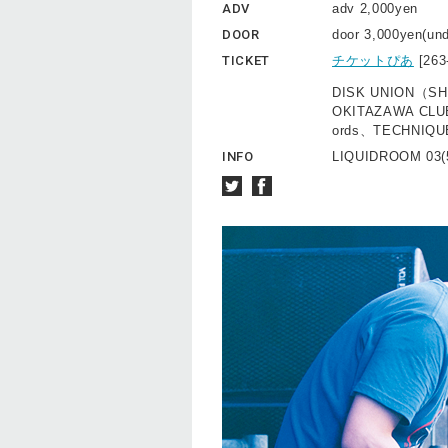
ADV
adv 2,000yen
DOOR
door 3,000yen(un
TICKET
チケットぴあ
[26
DISK UNION（SH
OKITAZAWA CLU
ords、TECHNIQU
INFO
LIQUIDROOM 03(