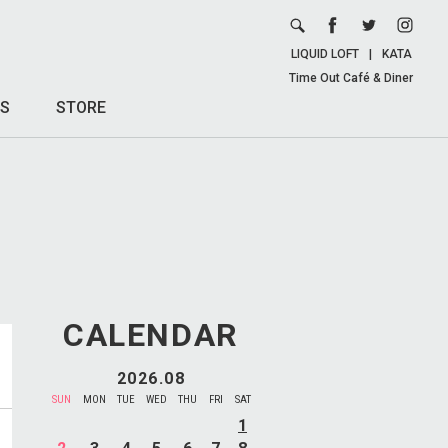
LIQUID LOFT
|
KATA
Time Out Café & Diner
S
STORE
CALENDAR
2026.08
SUN
MON
TUE
WED
THU
FRI
SAT
1