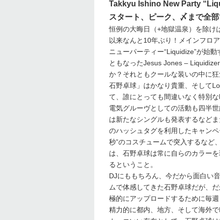
Takkyu Ishino New Party “Liq
スタート、ピーク、〆まで全部“石野卓球
恒例の大晦日（+地獄温泉）を除けば、ロ
以来なんと10年ぶり！メインフロア
ニューパーティー“Liquidize
ともなったJesus Jones – L
か？それともクールな装いの中に狂
石野卓球」はかなり貴重、そしてLoo
て、誰にとっても間違いなく特別な
電気グルーヴとしての活動も四半世
は新たなシングルも発表するなどまだ
のハッシュタグを利用したキャンペ
秒”のコスチュームで突入するなど
は、石野卓球は常に自らのカラーを
るということ。
DJにももちろん、今だから面白い
ムで体感してきた石野卓球だが、だ
極的にアップロードするために毎週
精力的に都内、地方、そして海外で