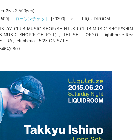
der 25→2,500yen)
3-500]
ローソンチケット
[79390] e+ LIQUIDROOM
IBUYA CLUB MUSIC SHOP/SHINJUKU CLUB MUSIC SHOP/SHIM
B MUSIC SHOP/KICHIJOJI）、JET SET TOKYO、Lighthouse Rec
E、RA、clubberia、5/23 ON SALE
5464)0800