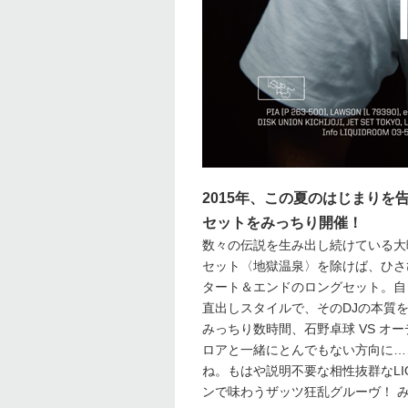
2015年、この夏のはじまり
セットをみっちり開催！
数々の伝説を生み出し続けている大
セット〈地獄温泉〉を除けば、ひさび
タート＆エンドのロングセット。自ら命
直出しスタイルで、そのDJの本質
みっちり数時間、石野卓球 VS 
ロアと一緒にとんでもない方向に…
ね。もはや説明不要な相性抜群なLI
ンで味わうザッツ狂乱グルーヴ！ 