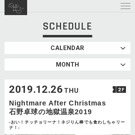
SCHEDULE
CALENDAR
2026.08
MONTH
SUN
MON
TUE
WED
THU
FRI
SAT
1
2019.12.26
2
3
4
5
6
7
8
THU
9
10
11
12
13
14
15
Nightmare After Christmas
16
17
18
19
20
21
22
石野卓球の地獄温泉2019
23
24
25
26
27
28
29
30
31
-おい！チッチョリーナ！ネジりん棒でも食わしちゃリー
ナ！-