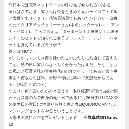
S(日本では電撃ネットワークの呼び名で知られる)である。
それはさておき、皆さんは今をときめく元ハードコア・ポル
ノ女優でありイタリア代議員議員でもあったハンガリー出身
の元イタリアチッチョリーナさん(本名シュターッレル・アン
ナ・イロナ)。さらに言えば「ダッダーン！ボヨヨン！ボヨヨ
ン！」のヒットで知られる女子プロレスラー、レジー・ベネ
ットを覚えているだろうか？
答えは”NO”だ。
が、しかしマンモス西を除いたこのふたりに共通して言える
こと。感の良い皆さんならもう分かったはずだ。そう、とも
に私こと石野卓球の青春時代ののオナペットであると言う事
実を！何故ならば私、石野卓球は生粋のド変態だからであ
る。(所謂”ド”のつく)
つまり、何が言いたいかと言うと、私DJ石野卓球は自身の関
わった音源のみで自身の誕生日である12月26日(DJ LICAXXX
の誕生日の翌日)に性懲りも無く恵比寿LIQUIDROOMでワン
マンロングセットをやるということです。
入場者全員にネジをプレゼントします。
石野卓球2019.nov.
12