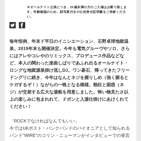
※オールナイト公演につき、20歳未満の方のご入場はお断り致しま
す。年齢確認のため、顔写真付きの公的身分証明書をご持参くださ
い。
毎年恒例、年末ド平日のイニシエーション、石野卓球地獄温
泉。2019年末も開催決定。今年も電気グルーヴやソロ、さら
にはアレやコレやのリミックス、プロデュース作品などな
ど、本人の関わった楽曲しばりであふれ出るオールナイト・
ロングな地獄源泉掛け流しDJ。ワン碁石、帰ってきたフリー
ドングリに続き、今年はなんとネジを握りしめ（強く握ると
ケガするぞ！）ながらの一晩となる模様。熱狂と困惑（ネ
ジ）が交差する広大な湯船を用意しました。怖い物見たさ以
上の楽しみに包まれれて、ドボンと入湯仕掛けにあけくれて
ください！
「ROCKでなければなんでもいい」
今ではUKポスト・パンクバンドのパイオニアとして知られる
バンド”WIRE”のコリン・ニューマンがインタビューでの発言