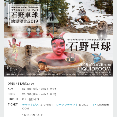
OPEN / START
23:30
ADV
¥2,500(税込・with 1 ネジ)
DOOR
¥3,000(税込・with 1 ネジ)
LINE UP
DJ : 石野卓球
TICKET
チケットぴあ
[170-686]
ローソンチケット
[70819]
e+
LIQUIDR
OOM
11/15 ON SALE