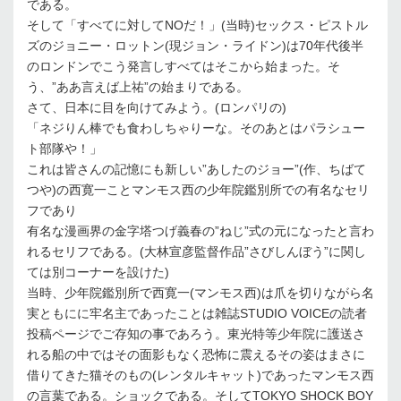
である。
そして「すべてに対してNOだ！」(当時)セックス・ピストル
ズのジョニー・ロットン(現ジョン・ライドン)は70年代後半
のロンドンでこう発言しすべてはそこから始まった。そ
う、”ああ言えば上祐”の始まりである。
さて、日本に目を向けてみよう。(ロンパリの)
「ネジりん棒でも食わしちゃりーな。そのあとはパラシュー
ト部隊や！」
これは皆さんの記憶にも新しい”あしたのジョー”(作、ちばて
つや)の西寛一ことマンモス西の少年院鑑別所での有名なセリ
フであり
有名な漫画界の金字塔つげ義春の”ねじ”式の元になったと言わ
れるセリフである。(大林宣彦監督作品”さびしんぼう”に関し
ては別コーナーを設けた)
当時、少年院鑑別所で西寛一(マンモス西)は爪を切りながら名
実ともにに牢名主であったことは雑誌STUDIO VOICEの読者
投稿ページでご存知の事であろう。東光特等少年院に護送さ
れる船の中ではその面影もなく恐怖に震えるその姿はまさに
借りてきた猫そのもの(レンタルキャット)であったマンモス西
の言葉である。ショックである。そしてTOKYO SHOCK BOY