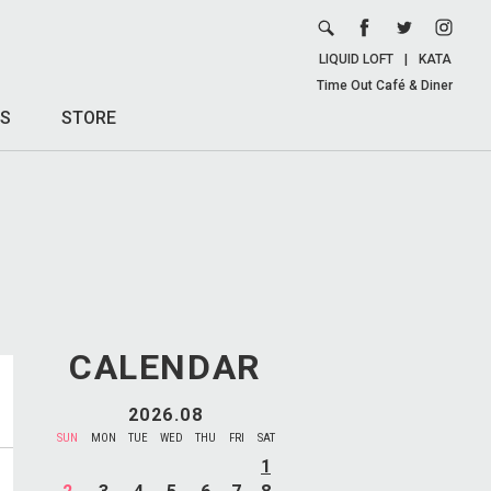
LIQUID LOFT
|
KATA
Time Out Café & Diner
S
STORE
CALENDAR
2026.08
SUN
MON
TUE
WED
THU
FRI
SAT
1