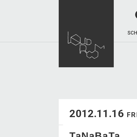
SCH
2012.11.16
FR
TaNaBaTa