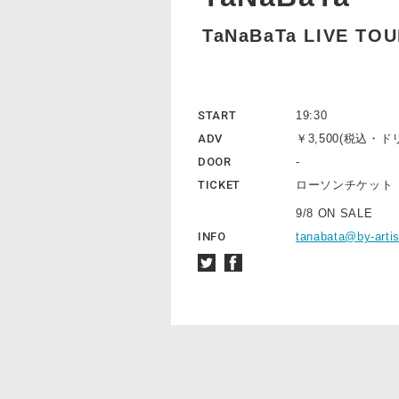
TaNaBaTa LIVE TO
START
19:30
ADV
￥3,500(税込・
DOOR
-
TICKET
ローソンチケッ
9/8 ON SALE
INFO
tanabata@by-artis