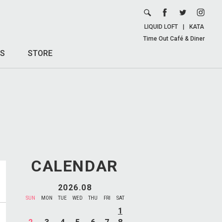
LIQUID LOFT
|
KATA
Time Out Café & Diner
S
STORE
CALENDAR
2026.08
SUN
MON
TUE
WED
THU
FRI
SAT
1