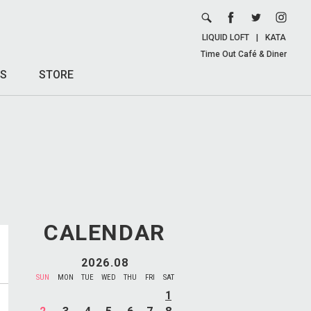
LIQUID LOFT
|
KATA
Time Out Café & Diner
S
STORE
CALENDAR
2026.08
SUN
MON
TUE
WED
THU
FRI
SAT
1