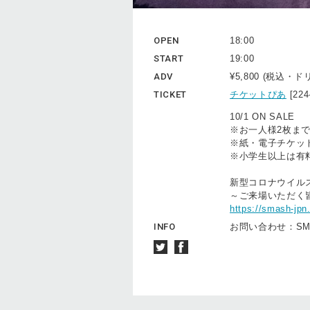
OPEN
18:00
START
19:00
ADV
¥5,800 (税込・
TICKET
チケットぴあ
[22
10/1 ON SALE
※お一人様2枚ま
※紙・電子チケッ
※小学生以上は有
新型コロナウイル
～ご来場いただく
https://smash-jpn
INFO
お問い合わせ：SMASH