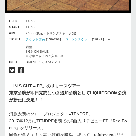
OPEN
18:30
START
19:30
ADV
¥3500(税込・ドリンクチャージ別)
TICKET
チケットぴあ
[159-290]
ローソンチケット
[76242] e+
岩盤
8/10 ON SALE
※小学生以下のご入場不可
INFO
SMASH 03(3444)6751
「IN SIGHT – EP」のリリースツアー
東京公演が即日完売につき追加公演としてLIQUIDROOM公演
が新たに決定！！
河原太朗のソロ・プロジェクト=TENDRE。
2017年12月にTENDRE名義での6曲入りデビューEP『Red Fo
cus』をリリース。
同作が各方面より高い評価を獲得。続いて、tofubeatsのリミ