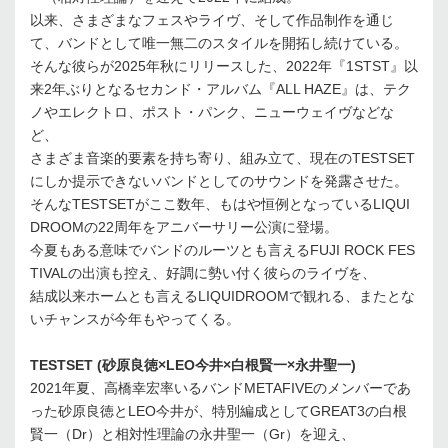
以来、さまざまなフェスやライヴ、そして作品制作を通じ
て、バンドとして唯一無二のスタイルを開拓し続けている。
そんな彼らが2025年秋にリリースした、2022年『1STST』以
来2年ぶりとなるセカンド・アルバム『ALL HAZE』は、テク
ノやエレクトロ、ポスト・パンク、ニューウェイヴなどな
ど、
さまざま音楽的要素を持ち寄り、組み立て、現在のTESTSET
にしか提示できないバンドとしてのサウンドを発露させた。
そんなTESTSETがここ数年、もはや恒例となっているLIQUI
DROOMの22周年をアニバーサリー公演に登場。
今夏もある意味でバンドのルーツとも言えるFUJI ROCK FES
TIVALの出演も控え、好調に勢い付く彼らのライヴを、
結成以来ホームとも言えるLIQUIDROOMで観れる、またとな
いチャンスが今年もやってくる。
TESTSET (砂原良徳×LEO今井×白根賢一×永井聖一)
2021年夏、高橋幸宏率いるバンドMETAFIVEのメンバーであ
った砂原良徳とLEO今井が、特別編成としてGREAT3の白根
賢一（Dr）と相対性理論の永井聖一（Gr）を迎え、