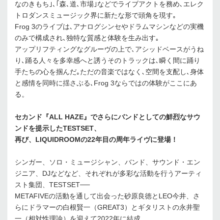
なのきもち｣､｢森､道､市場｣などでライブアクトを務め､エレク
トロダンスミュージック界に新たな形で頭角を現す｡
Frog 3のライブは､アナログシンセやドラムマシンなどの実機
のみで構成され､独特な質感と体験を生み出す｡
アップリフティングなグルーヴの上で､アシッドベースがうね
り､踊る人々を多幸感へと誘うそのトラックは､瞬く間に踊り
手たちの心を掴んだ｡ただの音楽ではなく､空間を支配し､身体
と感情を同時に揺さぶる､Frog 3ならではの体験がここにあ
る。
セカンド『ALL HAZE』でさらにバンドとしての鮮烈なサウ
ンドを提示したTESTSET、
再び、LIQUIDROOMの22年目の周年ライヴに登場！
シンガー、ソロ・ミュージシャン、バンド、サウンド・エン
ジニア、DJなどなど、それぞれが多彩な活動を行うアーティ
スト集団、TESTSET──
METAFIVEの活動を通して出会った砂原良徳とLEO今井、さ
らにドラマーの白根賢一（GREAT3）とギタリストの永井聖
一（相対性理論）を迎えて2022年に結成。