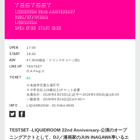
OPEN
17:00
START
18:00
ADV
¥7,000(税込・ドリンクチャージ別)
LINE UP
TESTSET
O.A Frog 3
TICKET
e+
※未就学児童入場不可
※小学生以上(6歳以上)チケット必要
先着先行：2026年4月25日(土)正午〜2026年5月8日(金)18:00
一般発売：2026年5月24日(日)10:00〜
INFO
LIQUIDROOM：03-5464-0800
TESTSET -LIQUIDROOM 22nd Anniversary-公演のオープ
ニングアクトとして、DJ／漫画家のJUN INAGAWA率いるエ