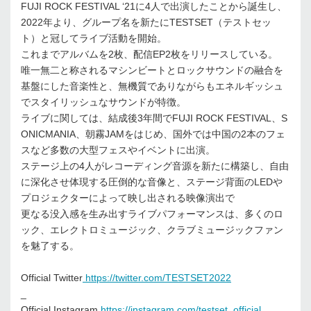
FUJI ROCK FESTIVAL ‘21に4人で出演したことから誕生し、
2022年より、グループ名を新たにTESTSET（テストセッ
ト）と冠してライブ活動を開始。
これまでアルバムを2枚、配信EP2枚をリリースしている。
唯一無二と称されるマシンビートとロックサウンドの融合を
基盤にした音楽性と、無機質でありながらもエネルギッシュ
でスタイリッシュなサウンドが特徴。
ライブに関しては、結成後3年間でFUJI ROCK FESTIVAL、S
ONICMANIA、朝霧JAMをはじめ、国外では中国の2本のフェ
スなど多数の大型フェスやイベントに出演。
ステージ上の4人がレコーディング音源を新たに構築し、自由
に深化させ体現する圧倒的な音像と、ステージ背面のLEDや
プロジェクターによって映し出される映像演出で
更なる没入感を生み出すライブパフォーマンスは、多くのロ
ック、エレクトロミュージック、クラブミュージックファン
を魅了する。
Official Twitter
https://twitter.com/TESTSET2022
_
Official Instagram
https://instagram.com/testset_official