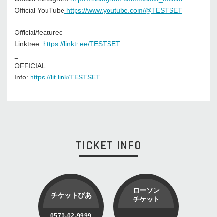
Official YouTube
https://www.youtube.com/@TESTSET
_
Official/featured
Linktree:
https://linktr.ee/TESTSET
_
OFFICIAL
Info:
https://lit.link/TESTSET
TICKET INFO
ローソン
チケットぴあ
チケット
0570-02-9999