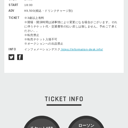
START
18:00
ADV
¥9,500(税込・ドリンクチャージ別)
TICKET
※3歳以上有料
※開場・開演時間は諸事情により変更になる場合がございます。それ
に伴うチケット代・交通費等の払い戻しは致しません。予めご了承く
ださい。。
※転売禁止
※転売チケット入場不可
※オークションへの出品禁止
INFO
インフォメーションデスク
https://information-desk.info/
TICKET INFO
ローソン