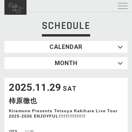
SCHEDULE
CALENDAR
2026.08
MONTH
SUN
MON
TUE
WED
THU
FRI
SAT
1
2025.11.29
2
3
4
5
6
7
8
SAT
9
10
11
12
13
14
15
柿原徹也
16
17
18
19
20
21
22
23
24
25
26
27
28
29
Kiramune Presents Tetsuya Kakihara Live Tour
2025-2026 ENJOYFUL!!!!!!!!!!!!!!!
30
31
OPEN
17:00