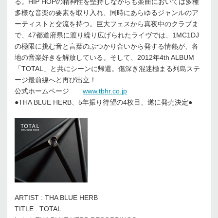
る。HIP HOPの精神性を堅持しながらも楽曲においては多種
多様な音楽の要素を取り入れ、同時にあらゆるジャンルのア
ーティストと交流を持つ。巨大フェスから真夜中のクラブま
で、47都道府県に渡り繰り広げられたライヴでは、1MC1DJ
の極限に挑む音と言葉のぶつかり合いから発する情熱が、各
地の音楽好きを解放している。そして、2012年4th ALBUM
「TOTAL」と共にシーンに帰還。傷深き混迷極まる列島ステ
ージ最前線へと再び出立！
公式ホームページ
www.tbhr.co.jp
●THA BLUE HERB、5年振り待望の4枚目、遂に発売決定●
ARTIST : THA BLUE HERB
TITLE : TOTAL