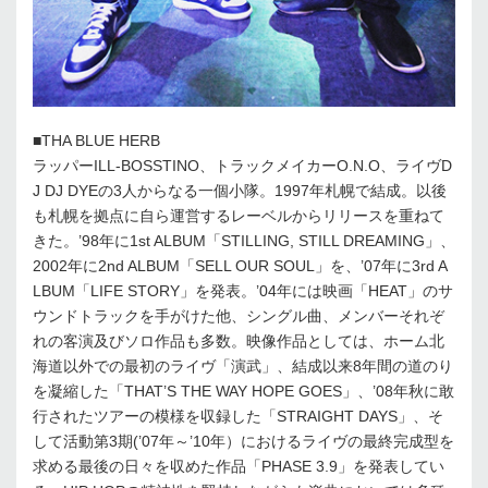
■THA BLUE HERB
ラッパーILL-BOSSTINO、トラックメイカーO.N.O、ライヴD
J DJ DYEの3人からなる一個小隊。1997年札幌で結成。以後
も札幌を拠点に自ら運営するレーベルからリリースを重ねて
きた。’98年に1st ALBUM「STILLING, STILL DREAMING」、
2002年に2nd ALBUM「SELL OUR SOUL」を、’07年に3rd A
LBUM「LIFE STORY」を発表。’04年には映画「HEAT」のサ
ウンドトラックを手がけた他、シングル曲、メンバーそれぞ
れの客演及びソロ作品も多数。映像作品としては、ホーム北
海道以外での最初のライヴ「演武」、結成以来8年間の道のり
を凝縮した「THAT’S THE WAY HOPE GOES」、’08年秋に敢
行されたツアーの模様を収録した「STRAIGHT DAYS」、そ
して活動第3期(’07年～’10年）におけるライヴの最終完成型を
求める最後の日々を収めた作品「PHASE 3.9」を発表してい