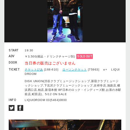
START
19:30
ADV
￥3,500(税込・ドリンクチャージ別)
SOLD OUT
DOOR
当日券の販売はございません
TICKET
チケットぴあ
[168-610]
ローソンチケット
[75963] e+ LIQUI
DROOM
DISK UNION(渋谷クラブミュージックショップ,新宿クラブミュージ
ックショップ,下北沢クラブミュージックショップ,吉祥寺店,池袋店,横
浜西口店,柏店,新宿本館 BF日本のロック・インディーズ館,お茶の水駅
前店,町田店)、5/12 ON SALE
INFO
LIQUIDROOM 03(5464)0800