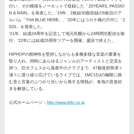
行い、その模様をノーカットで収録した「20YEARS, PASSIO
N & RAIN」を発表した。’19年、2枚組30曲収録の5枚目のア
ルバム「THA BLUE HERB」、’20年にはコロナ禍の只中に「2
020」を発表した。
’21年、結成24周年を記念して地元札幌から24時間生配信を敢
行、’22年には結成25周年ツアーを開催、盛況で終えた。
HIPHOPの精神性を堅持しながらも多種多様な音楽の要素を
取り入れ、同時にあらゆるジャンルのアーティストと交流を
持つ。巨大フェスから真夜中のクラブまで、47都道府県津々
浦々に渡り繰り広げているライブでは、1MC1DJの極限に挑
む音と言葉のぶつかり合いから発する情熱が、各地の音楽好
きを解放している。
公式ホームページ：
http://www.tbhr.co.jp