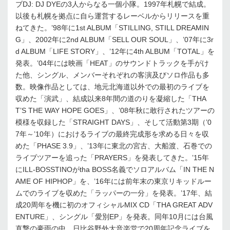
ブDJ: DJ DYEの3人からなる一個小隊。1997年札幌で結成。
以後も札幌を拠点に自ら運営するレーベルからリリースを重
ねてきた。’98年に1st ALBUM「STILLING, STILL DREAMIN
G」、2002年に2nd ALBUM「SELL OUR SOUL」、’07年に3r
d ALBUM「LIFE STORY」、’12年に4th ALBUM「TOTAL」を
発表。’04年には映画「HEAT」のサウンドトラックを手がけ
た他、シングル、メンバーそれぞれの客演及びソロ作品も多
数。映像作品としては、地元北海道以外での最初のライブを
収めた「演武」、結成以来8年間の道のりを凝縮した「THA
T’S THE WAY HOPE GOES」、’08年秋に敢行されたツアーの
模様を収録した「STRAIGHT DAYS」、そして活動第3期（’0
7年～’10年）におけるライブの最終完成形を求める日々を収
めた「PHASE 3.9」、’13年に東北の宮古、大船渡、石巻での
ライブツアーを追った「PRAYERS」を発表してきた。’15年
にILL-BOSSTINOがtha BOSS名義でソロアルバム「IN THE N
AME OF HIPHOP」を、’16年には前年末の東京リキッドルー
ムでのライブを収めた「ラッパーの一分」を発表。’17年、結
成20周年を機に初のオフィシャルMIX CD「THA GREAT ADV
ENTURE」、シングル「愛別EP」を発表。同年10月には台風
直撃の豪雨の中、日比谷野外大音楽堂で20周年記念ライブを