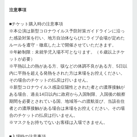
注意事項
■チケット購入時の注意事項
※本公演は新型コロナウイルス予防対策ガイドラインに沿っ
た感染対策を行い、地方自治体ならびにライブ会場が定めた
ルールを遵守・徹底した上で開催させていただきます。
※年齢制限：未就学児入場不可となります。（６歳以上チケ
ットが必要）
※平熱以上の熱がある方、咳などの体調不良がある方、5日以
内に平熱を超える発熱をされた方は来場をお控えください。
その場合のチケットの払戻は行いません。
※新型コロナウイルス感染症陽性とされた者との濃厚接触が
ある場合、過去14日以内に政府から入国制限、入国後の観察
期間を必要とされている国、地域等への渡航並び、当該在住
者との濃厚接触がある場合は来場をお控えください。その場
合のチケットの払戻は行いません。
※マスクをお持ちでないお客様は入場できません。
■入場時の注意事項