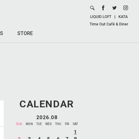
LIQUID LOFT
|
KATA
Time Out Café & Diner
S
STORE
CALENDAR
2026.08
SUN
MON
TUE
WED
THU
FRI
SAT
1