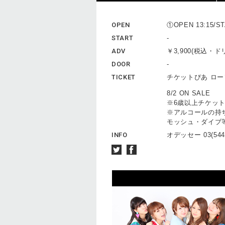
OPEN
①OPEN 13:15/ST
START
-
ADV
￥3,900(税込・
DOOR
-
TICKET
チケットぴあ ロ
8/2 ON SALE
※6歳以上チケッ
※アルコールの持
モッシュ・ダイブ
INFO
オデッセー 03(5444