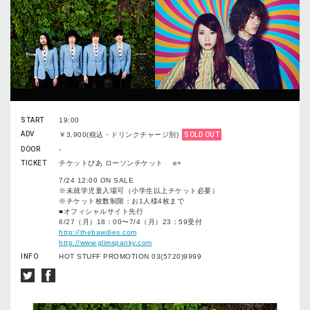
START
19:00
ADV
￥3,900(税込・ドリンクチャージ別)
SOLD OUT
DOOR
-
TICKET
チケットぴあ ローソンチケット e+
7/24 12:00 ON SALE
※未就学児童入場可（小学生以上チケット必要）
※チケット枚数制限：お1人様4枚まで
■オフィシャルサイト先行
6/27（月）18：00〜7/4（月）23：59受付
http://thebawdies.com
http://www.glimspanky.com
INFO
HOT STUFF PROMOTION 03(5720)9999