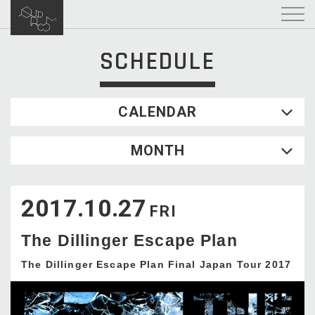
SCHEDULE
CALENDAR
2026.08
MONTH
SUN
MON
TUE
WED
THU
FRI
SAT
1
2017.10.27
2
3
4
5
6
7
8
FRI
9
10
11
12
13
14
15
The Dillinger Escape Plan
16
17
18
19
20
21
22
23
24
25
26
27
28
29
The Dillinger Escape Plan Final Japan Tour 2017
30
31