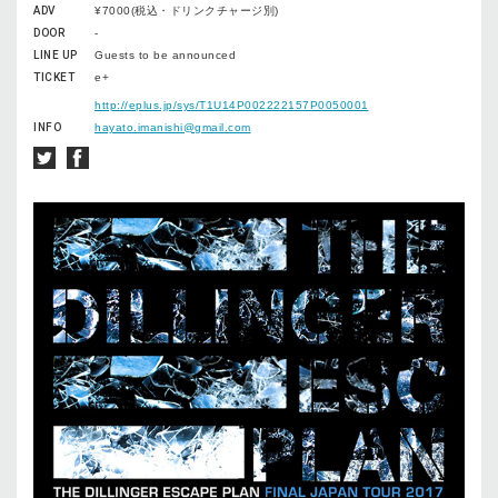
ADV
¥7000(税込・ドリンクチャージ別)
DOOR
-
LINE UP
Guests to be announced
TICKET
e+
http://eplus.jp/sys/T1U14P002222157P0050001
INFO
hayato.imanishi@gmail.com