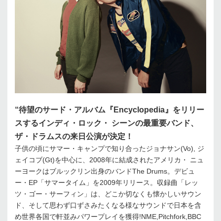
“待望のサード・アルバム『Encyclopedia』をリリー
スするインディ・ロック・ シーンの最重要バンド、
ザ・ドラムスの来日公演が決定！
子供の頃にサマー・キャンプで知り合ったジョナサン(Vo), ジ
ェイコブ(Gt)を中心に、2008年に結成されたアメリカ・ ニュ
ーヨークはブルックリン出身のバンドThe Drums。デビュ
ー・EP「サマータイム」を2009年リリース。収録曲「レッ
ツ・ゴー・サーフィン」は、どこか切なくも懐かしいサウン
ド、そして思わず口ずさみたくなる様なサウンドで日本を含
め世界各国で軒並みパワープレイを獲得!NME,Pitchfork,BBC