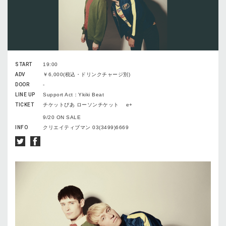
START
19:00
ADV
￥6,000(税込・ドリンクチャージ別)
DOOR
-
LINE UP
Support Act：Ykiki Beat
TICKET
チケットぴあ ローソンチケット e+
9/20 ON SALE
INFO
クリエイティブマン 03(3499)6669