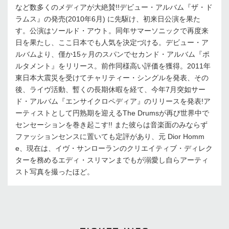
など数多くのメディアが大絶賛!!デビュー・アルバム『ザ・ド
ラムス』の発売(2010年6月) に先駆け、初来日公演を果た
す。公演はソールド・アウト。同年サマーソニックで再度来
日を果たし、ここ日本でも人気を決定づける。デビュー・ア
ルバムより、僅か15ヶ月のスパンでセカンド・アルバム『ポ
ルタメント』をリリース。前作同様高い評価を獲得。2011年
東日本大震災を受けてチャリティー・シングルを発表、その
後、ライヴ活動、暫くの長期休暇を経て、今年7月突如サー
ド・アルバム『エンサイクロペディア』のリリースを発表!ア
ーティストとして円熟期を迎えるThe Drumsが再び世界中で
センセーションを巻き起こす!! また彼らは音楽面のみならず
ファッションセンスに置いても定評があり、元 Dior Homm
e、現在は、イヴ・サンローランのクリエイティブ・ディレク
ターを務めるエディ・スリマンまでもが溺愛し自らアーティ
スト写真を撮ったほど。