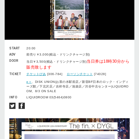
START
20:00
ADV
前売り￥3,000(税込・ドリンクチャージ別)
DOOR
当日券は18時30分から
当日￥3,500(税込・ドリンクチャージ別)
販売致します
TICKET
チケットぴあ
[306-784]
ローソンチケット
[74028]
e＋
、DISK UNION(お茶の水駅前店／新宿BF日本のロック・インディ
ーズ館／下北沢店／吉祥寺店／池袋店／渋谷中古センター)LIQUIDRO
OM、8/3 ON SALE
INFO
LIQUIDROOM 03(5464)0800