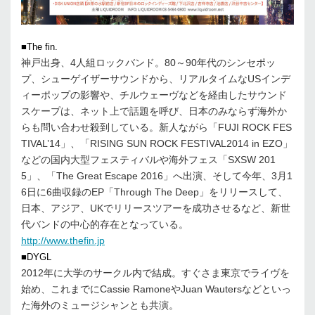
■The fin.
神戸出身、4人組ロックバンド。80～90年代のシンセポッ
プ、シューゲイザーサウンドから、リアルタイムなUSインデ
ィーポップの影響や、チルウェーヴなどを経由したサウンド
スケープは、ネット上で話題を呼び、日本のみならず海外か
らも問い合わせ殺到している。新人ながら「FUJI ROCK FES
TIVAL’14」、「RISING SUN ROCK FESTIVAL2014 in EZO」
などの国内大型フェスティバルや海外フェス「SXSW 201
5」、「The Great Escape 2016」へ出演、そして今年、3月1
6日に6曲収録のEP「Through The Deep」をリリースして、
日本、アジア、UKでリリースツアーを成功させるなど、新世
代バンドの中心的存在となっている。
http://www.thefin.jp
■DYGL
2012年に大学のサークル内で結成。すぐさま東京でライヴを
始め、これまでにCassie RamoneやJuan Wautersなどといっ
た海外のミュージシャンとも共演。