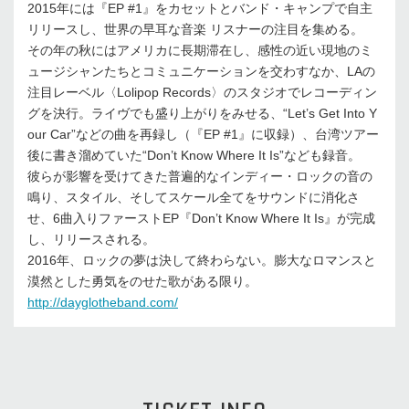
2015年には『EP #1』をカセットとバンド・キャンプで自主
リリースし、世界の早耳な音楽 リスナーの注目を集める。
その年の秋にはアメリカに長期滞在し、感性の近い現地のミ
ュージシャンたちとコミュニケーションを交わすなか、LAの
注目レーベル〈Lolipop Records〉のスタジオでレコーディン
グを決行。ライヴでも盛り上がりをみせる、“Let’s Get Into Y
our Car”などの曲を再録し（『EP #1』に収録）、台湾ツアー
後に書き溜めていた“Don’t Know Where It Is”なども録音。
彼らが影響を受けてきた普遍的なインディー・ロックの音の
鳴り、スタイル、そしてスケール全てをサウンドに消化さ
せ、6曲入りファーストEP『Don’t Know Where It Is』が完成
し、リリースされる。
2016年、ロックの夢は決して終わらない。膨大なロマンスと
漠然とした勇気をのせた歌がある限り。
http://dayglotheband.com/