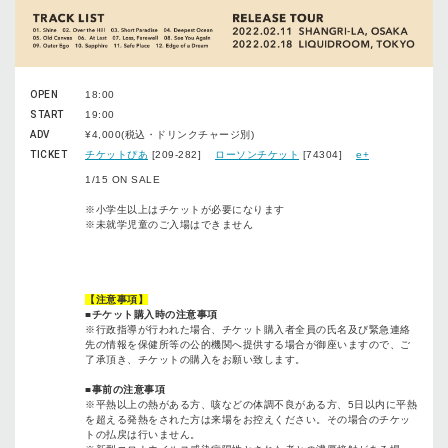
OPEN
18:00
START
19:00
ADV
¥4,000(税込・ドリンクチャージ別)
TICKET
チケットぴあ
[209-282]
ローソンチケット
[74304]
e+
1/15 ON SALE
※小学生以上はチケットが必要になります
※未就学児童のご入場はできません
【注意事項】
■
チケット購入時の注意事項
※
行政指導が行われた場合、チケット購入者全員の氏名及び緊急連絡
先の情報を保健所等の公的機関へ提供する場合が御座いますので、ご
了承頂き、チケットの購入をお願い致します。
■
事前の注意事項
※
平熱以上の熱がある方、咳などの体調不良がある方、
5
日以内に平熱
を超える発熱をされた方は来場をお控えください。その場合のチケッ
トの払戻は行いません。