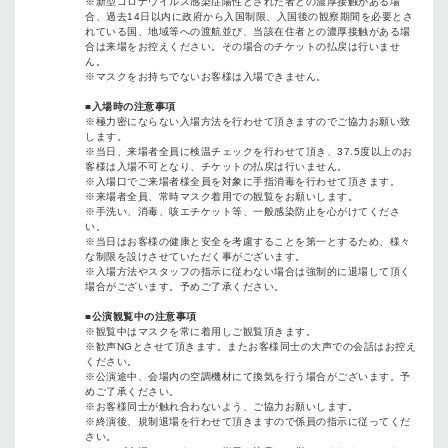
※
新型コロナウイルス感染症陽性とされた者との濃厚接触がある場
合、過去
14
日以内に政府から入国制限、入国後の観察期間を必要とさ
れている国、地域等への渡航並び、当該在住者との濃厚接触がある場
合は来場をお控えください。その場合のチケットの払戻は行いませ
ん。
※
マスクをお持ちでないお客様は入場できません。
■
入場時の注意事項
※
極力密にならない入場方法を行わせて頂きますのでご協力お願い致
します。
※
当日、来場者全員に検温チェックを行わせて頂き、
37.5
度以上のお
客様は入場不可となり、チケットの払戻は行いません。
※
入場口でご来場者様全員を対象に手指消毒を行わせて頂きます。
※
来場者全員、常時マスク着用での観覧をお願いします。
※
手洗い、消毒、咳エチケット等、一般感染防止を心がけてくださ
い。
※
当日はお客様の健康と安全を考慮することを第一とするため、様々
な制限を設けさせていただく事がございます。
※
入場方法やスタッフの指示に従わない場合は強制的に退場して頂く
場合がございます。予めご了承ください。
■
公演観覧中の注意事項
※
観覧中はマスクを常に着用しご観覧頂きます。
※
歓声
NG
とさせて頂きます。またお客様同士の大声での会話はお控え
ください。
※
公演途中、会場内の空調機材にて換気を行う場合がございます。予
めご了承ください。
※
お客様同士が触れ合わないよう、ご協力お願いします。
※
終演後、規制退場を行わせて頂きますので係員の指示に従ってくだ
さい。