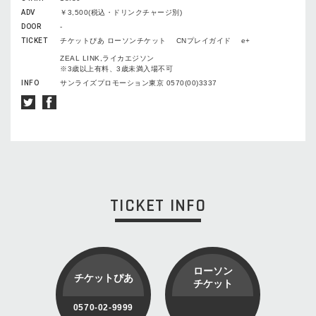
ADV
￥3,500(税込・ドリンクチャージ別)
DOOR
-
TICKET
チケットぴあ ローソンチケット CNプレイガイド e+
ZEAL LINK,ライカエジソン
※3歳以上有料、3歳未満入場不可
INFO
サンライズプロモーション東京 0570(00)3337
TICKET INFO
ローソン
チケットぴあ
チケット
0570-02-9999