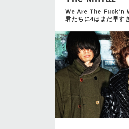
We Are The Fuck
君たちに4はまだ早す