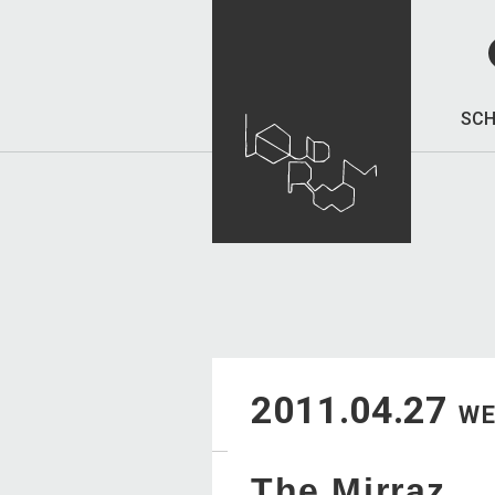
SCH
2011.04.27
W
The Mirraz