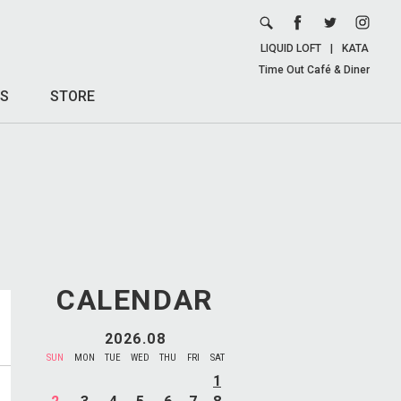
LIQUID LOFT
|
KATA
Time Out Café & Diner
S
STORE
CALENDAR
2026.08
SUN
MON
TUE
WED
THU
FRI
SAT
1