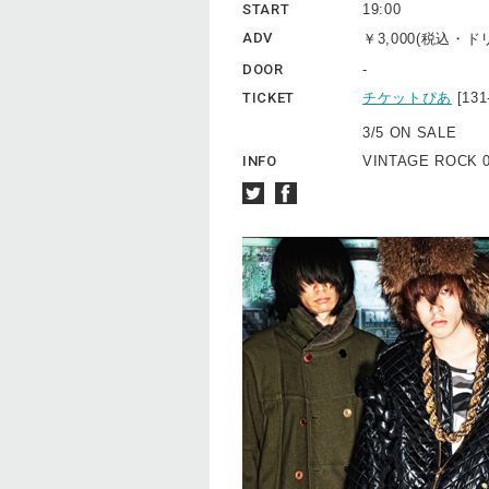
START
19:00
ADV
￥3,000(税込・
DOOR
-
TICKET
チケットぴあ
[13
3/5 ON SALE
INFO
VINTAGE ROCK 0