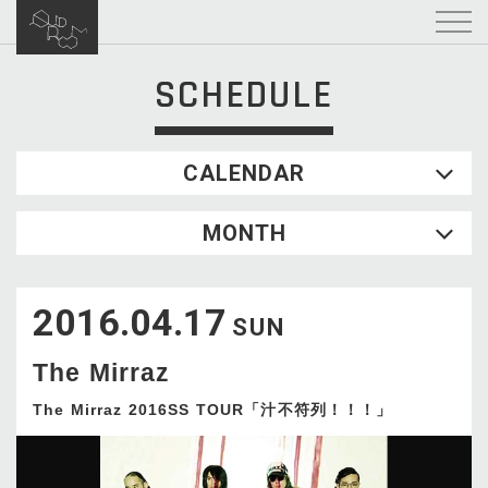
SCHEDULE
CALENDAR
2026.08
MONTH
SUN
MON
TUE
WED
THU
FRI
SAT
1
2016.04.17
2
3
4
5
6
7
8
SUN
9
10
11
12
13
14
15
The Mirraz
16
17
18
19
20
21
22
23
24
25
26
27
28
29
The Mirraz 2016SS TOUR「汁不符列！！！」
30
31