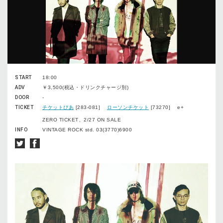
START
18:00
ADV
￥3,500(税込・ドリンクチャージ別)
DOOR
-
TICKET
チケットぴあ
[283-081]
ローソンチケット
[73270] e+
ZERO TICKET、2/27 ON SALE
INFO
VINTAGE ROCK std. 03(3770)6900