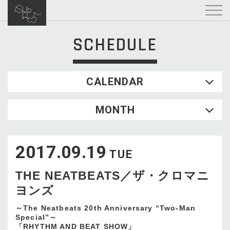
SCHEDULE
CALENDAR
2026.08
MONTH
SUN
MON
TUE
WED
THU
FRI
SAT
1
2017.09.19
2
3
4
5
6
7
8
TUE
9
10
11
12
13
14
15
THE NEATBEATS／ザ・クロマニ
16
17
18
19
20
21
22
ヨンズ
23
24
25
26
27
28
29
30
31
～The Neatbeats 20th Anniversary “Two-Man
Special”～
「RHYTHM AND BEAT SHOW」