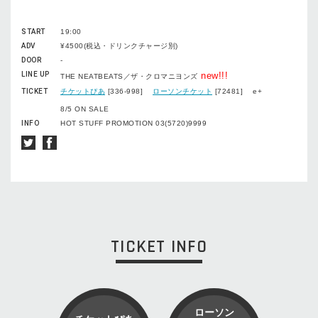
START
19:00
ADV
¥4500(税込・ドリンクチャージ別)
DOOR
-
LINE UP
new!!!
THE NEATBEATS／ザ・クロマニヨンズ
TICKET
チケットぴあ
[336-998]
ローソンチケット
[72481] e+
8/5 ON SALE
INFO
HOT STUFF PROMOTION 03(5720)9999
TICKET INFO
ローソン