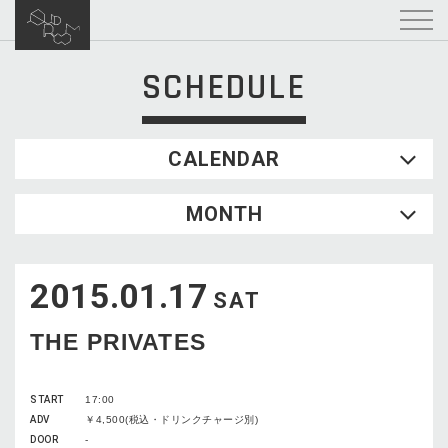
SCHEDULE
CALENDAR
2026.08
MONTH
SUN
MON
TUE
WED
THU
FRI
SAT
1
2015.01.17
2
3
4
5
6
7
8
SAT
9
10
11
12
13
14
15
THE PRIVATES
16
17
18
19
20
21
22
23
24
25
26
27
28
29
START
17:00
30
31
ADV
￥4,500(税込・ドリンクチャージ別)
DOOR
-