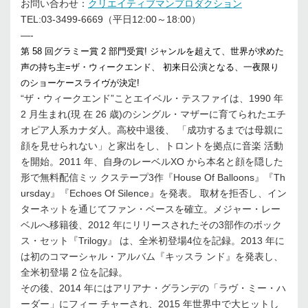
お問い合わせ：
クリエイティブマンプロダクション
TEL:03-3499-6669（平日12:00～18:00）
—-
第 58 回グラミー賞 2 部門受賞! ジャンルを超えて、世界が求めた
声の持ち主=ザ・ウィークエンド、 初来日公演となる、一夜限り
のショーケースライヴが決定!
“ザ・ウィークエンド”ことエイベル・テスファイは、1990 年
2 月生まれ(現 在 26 歳)のシングル・マザーに育てられたエチ
オピア人系カナダ人。高校中退後、 「成功するまでは母親に
顔を見せられない」と家出をし、トロントを拠点に音楽 活動
を開始。2011 年、自身のレーベルXO から本名と顔を隠した
形で無料配信ミッ クステープ3作『House Of Balloons』『Th
ursday』『Echoes Of Silence』を発表。 取材を拒否し、イン
ターネットを通じてファン・ベースを確立。メジャー・レー
ベルへ移籍後、2012 年にリリースされたその3部作のボック
ス・セット『Trilogy』 は、全米初登場4位を記録。2013 年に
は初のコマーシャル・アルバム『キッスラ ンド』を発表し、
全米初登場 2 位を記録。
その後、2014 年にはアリアナ・グランデの「ラヴ・ミー・ハ
ーダー」にフィー チャーされ、2015 年世界中で大ヒットし