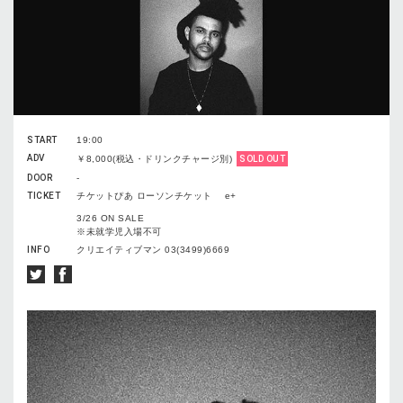
START
19:00
ADV
￥8,000(税込・ドリンクチャージ別)
SOLD OUT
DOOR
-
TICKET
チケットぴあ ローソンチケット e+
3/26 ON SALE
※未就学児入場不可
INFO
クリエイティブマン 03(3499)6669