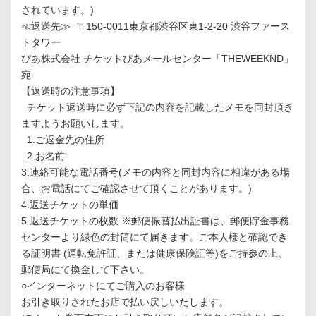
されています。)
≪返送先≫ 〒150-0011東京都渋谷区東1-2-20 渋谷ファース
トタワー
ぴあ株式会社 チケットぴあメールセンター「THEWEEKND」
宛
【返送時の注意事項】
チケット返送時に必ず下記の内容を記載したメモを同封頂き
ますようお願いします。
1.ご返金先の住所
2.お名前
3.連絡可能な電話番号(メモの内容と同封内容に相違がある場
合、お電話にてご確認させて頂くことがあります。)
4.返送チケットの単価
5.返送チケットの枚数 ※郵便振替払出証書は、郵便貯金事務
センターより緑色の封筒にて届きます。ご本人様と確認でき
る証明書 (運転免許証、または健康保険証等)をご持参の上、
郵便局にて換金して下さい。
○インターネットにてご購入のお客様
お引き取りされたお店で払い戻しいたします。