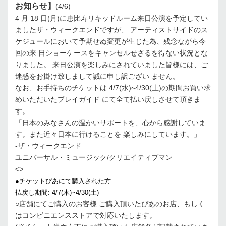
お知らせ】
(4/6)
4 月 18 日(月)に恵比寿リキッドルーム来日公演を予定してい
ましたザ・ウィークエンドですが、 アーティストサイドのス
ケジュールにおいて予期せぬ変更が生じた為、残念ながら今
回の来 日ショーケースをキャンセルせざるを得ない状況とな
りました。 来日公演を楽しみにされていました皆様には、ご
迷惑をお掛け致しまして誠に申し訳ござい ません。
なお、お手持ちのチケットは 4/7(水)~4/30(土)の期間お買い求
めいただいたプレイガイド にて全て払い戻しさせて頂きま
す。
「日本のみなさんの温かいサポートを、心から感謝していま
す。また近々日本に行けることを 楽しみにしています。」
-ザ・ウィークエンド
ユニバーサル・ミュージック/クリエイティブマン
<>
●チケットぴあにて購入された方
払戻し期間: 4/7(木)~4/30(土)
○店舗にてご購入のお客様 ご購入頂いたぴあのお店、もしく
はコンビニエンスストアで対応いたします。