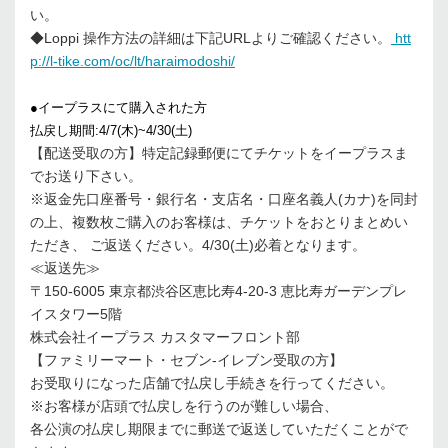
い。
◆Loppi 操作方法の詳細は下記URLよりご確認ください。
htt
p://l-tike.com/oc/lt/haraimodoshi/
●イープラスにて購入された方
払戻し期間:4/7(木)~4/30(土)
【配送受取の方】特定記録郵便にてチケットをイープラスま
でお送り下さい。
※返金先口座番号・銀行名・支店名・口座名義人(カナ)を同封
の上、複数枚ご購入のお客様は、チケットをおとりまとめい
ただき、 ご返送ください。4/30(土)必着となります。
≪返送先≫
〒150-6005 東京都渋谷区恵比寿4-20-3 恵比寿ガーデンプレ
イスタワー5階
株式会社イープラス カスタマーフロント部
【ファミリーマート・セブン-イレブン受取の方】
お受取りになった店舗で払戻し手続きを行ってください。
※お客様が店頭で払戻しを行うのが難しい場合、
各公演の払戻し期限までに郵送で返送していただくことがで