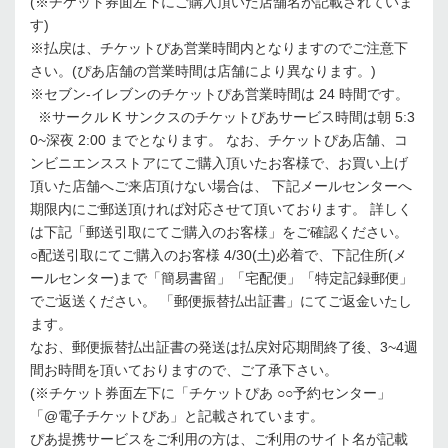
(※チケット券面左下にご購入頂いた店舗名が記載されていま
す)
※払戻は、チケットぴあ営業時間内となりますのでご注意下
さい。(ぴあ店舗の営業時間は店舗により異なります。)
※セブン-イレブンのチケットぴあ営業時間は 24 時間です。
※サークル K サンクスのチケットぴあサービス時間は朝 5:3
0~深夜 2:00 までとなります。 なお、チケットぴあ店舗、コ
ンビニエンスストアにてご購入頂いたお客様で、お買い上げ
頂いた店舗へご来店頂けない場合は、 下記メールセンターへ
期限内にご郵送頂ければ対応させて頂いております。 詳しく
は下記「郵送引取にてご購入のお客様」をご確認ください。
○配送引取にてご購入のお客様 4/30(土)必着で、下記住所(メ
ールセンター)まで「簡易書留」「宅配便」「特定記録郵便」
でご返送ください。 「郵便振替払出証書」にてご返金いたし
ます。
なお、郵便振替払出証書の発送は払戻対応期間終了後、3~4週
間お時間を頂いておりますので、ご了承下さい。
(※チケット券面左下に「チケットぴあ ○○予約センター」
「@電子チケットぴあ」と記載されています。
ぴあ提携サービスをご利用の方は、ご利用のサイト名が記載