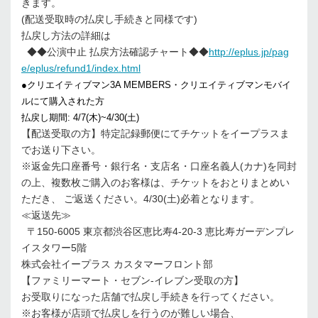
きます。
(配送受取時の払戻し手続きと同様です)
払戻し方法の詳細は
◆◆公演中止 払戻方法確認チャート◆◆
http://eplus.jp/pag
e/eplus/refund1/index.html
●クリエイティブマン3A MEMBERS・クリエイティブマンモバイ
ルにて購入された方
払戻し期間: 4/7(木)~4/30(土)
【配送受取の方】特定記録郵便にてチケットをイープラスま
でお送り下さい。
※返金先口座番号・銀行名・支店名・口座名義人(カナ)を同封
の上、複数枚ご購入のお客様は、チケットをおとりまとめい
ただき、 ご返送ください。4/30(土)必着となります。
≪返送先≫
〒150-6005 東京都渋谷区恵比寿4-20-3 恵比寿ガーデンプレ
イスタワー5階
株式会社イープラス カスタマーフロント部
【ファミリーマート・セブン-イレブン受取の方】
お受取りになった店舗で払戻し手続きを行ってください。
※お客様が店頭で払戻しを行うのが難しい場合、