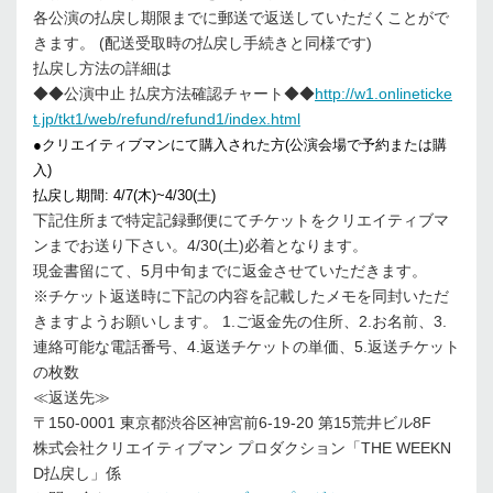
各公演の払戻し期限までに郵送で返送していただくことがで
きます。 (配送受取時の払戻し手続きと同様です)
払戻し方法の詳細は
◆◆公演中止 払戻方法確認チャート◆◆
http://w1.onlineticke
t.jp/tkt1/web/refund/refund1/index.html
●クリエイティブマンにて購入された方(公演会場で予約または購
入)
払戻し期間: 4/7(木)~4/30(土)
下記住所まで特定記録郵便にてチケットをクリエイティブマ
ンまでお送り下さい。4/30(土)必着となります。
現金書留にて、5月中旬までに返金させていただきます。
※チケット返送時に下記の内容を記載したメモを同封いただ
きますようお願いします。 1.ご返金先の住所、2.お名前、3.
連絡可能な電話番号、4.返送チケットの単価、5.返送チケット
の枚数
≪返送先≫
〒150-0001 東京都渋谷区神宮前6-19-20 第15荒井ビル8F
株式会社クリエイティブマン プロダクション「THE WEEKN
D払戻し」係