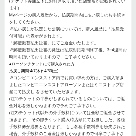
(チケット券面左下にお引き取り頂いた店舗名が記載されてい
ます)
Myページの購入履歴から、払戻期間内に払い戻しのお手続き
をしてください。
※払い戻しが決定した公演については、購入履歴に「払戻受
付可能」の表示がされます。
「郵便振替払出証書」にてご返金いたします。
※郵便振替払出証書の発送は払戻対応期間終了後、3~4週間お
時間を頂いておりますので、ご了承ください。
●ローソンチケットにて購入された方
払戻し期間:4/7(木)~4/30(土)
※コンビニエンスストア内でお買い求めの方は、ご購入頂き
ましたコンビニエンスストアローソンまたはミニストップ店
舗にて払戻し をさせていただきます。
(注1)チケットの半券がもぎられているものについては、ご返
金対応を致しかねますので予めご了承下さい。
(注2)チケット代以外の外手数料については全額ご返金させて
頂きます。 その際チケット購入時店頭にてお渡しした、各種
手数料券が必要となります。 もし各種手数料券を紛失された
場合、外手数料のご返金は致しかねますので何卒ご了承下さ