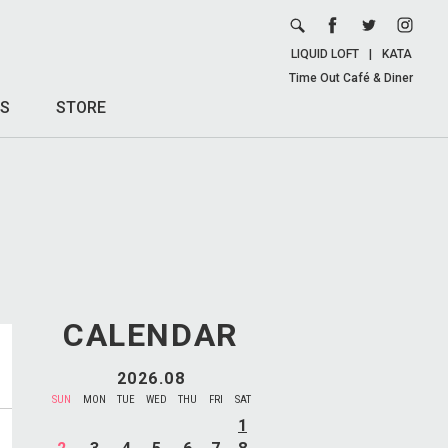
LIQUID LOFT
|
KATA
Time Out Café & Diner
S
STORE
CALENDAR
2026.08
SUN
MON
TUE
WED
THU
FRI
SAT
1