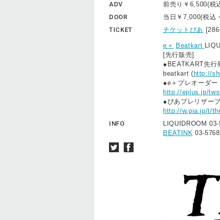
ADV
前売り￥6,500(
DOOR
当日￥7,000(税
TICKET
チケットぴあ
[28
e＋
Beatkart
LIQ
[先行販売]
●BEATKART先行
beatkart (
http://s
●e＋プレオーダー：1/1
http://eplus.jp/tw
●ぴあプレリザーブ ：1
http://w.pia.jp/t/t
INFO
LIQUIDROOM 03-
BEATINK
03-5768