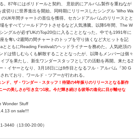
る。87年にはポリドールと契約、 意欲的にアルバム製作を重ねなが
皮切りに世界進出を開始。同時期にリリースしたシングル ’Who Wa
ing? ‘が数多くのUK年間チャートの首位を獲得。セカンドアルバムのリリースとと
場をすべてソールドアウトさせるなど人気沸騰。以降5年間、The W
べてのシングルが必ずUKのTop20位に入ることとなった。中でも1991年に
首位の座を奪い2週間の間チャートのトップを守り抜くなど大ヒットを記
rvanaとともにReading Festivalのヘッドライナーを務めた。人気絶頂の
ivalにてバンドは惜しむらくも解散することとなったが、以降もメンバーは個々
成ライブを果たし、新生ワンダースタッフとしての活動を再開。来たる2
ー・イヤーとなり、3月18日には8作目となるフル・アルバム『30 G
スも予定されており、ワールド・ツアーが行われる。
ジェンド、ザ・ワンダー・スタッフ！待望の4年振りのリリースとなる新作
ニーの美しさが引き立つ1枚。今だ輝き続ける彼等の進化に目が離せな
 Wonder Stuff
13 on sale!!!
3481-3440（13:00-20:00）