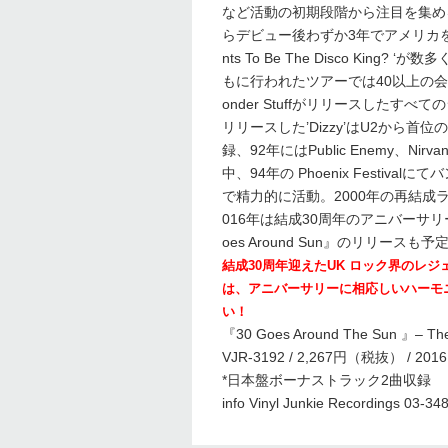
など活動の初期段階から注目を集め
らデビュー後わずか3年でアメリカを
nts To Be The Disco K
もに行われたツアーでは40以上の会
onder Stuffがリリースしたす
リリースした’Dizzy’はU2から
録、92年にはPublic Enemy、Ni
中、94年の Phoenix Fest
で精力的に活動。2000年の再結
016年は結成30周年のアニバーサリ
oes Around Sun』のリリー
結成30周年迎えたUK ロック界のレ
は、アニバーサリーに相応しいハーモ
い！
『30 Goes Around The Sun 』– The
VJR-3192 / 2,267円（税抜） / 2016.4.
*日本盤ボーナストラック2曲収録
info Vinyl Junkie Recordings 03-