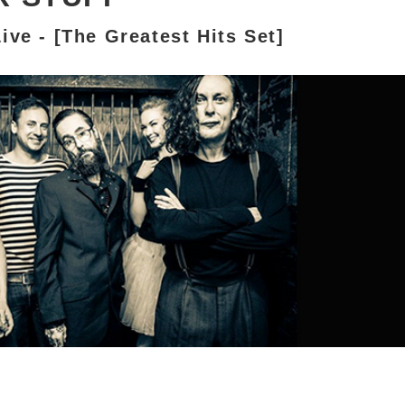
ive - [The Greatest Hits Set]