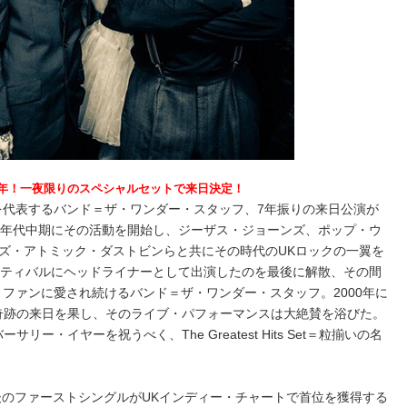
周年！一夜限りのスペシャルセットで来日決定！
を代表するバンド＝ザ・ワンダー・スタッフ、7年振りの来日公演が
0年代中期にその活動を開始し、ジーザス・ジョーンズ、ポップ・ウ
ズ・アトミック・ダストビンらと共にその時代のUKロックの一翼を
スティバルにヘッドライナーとして出演したのを最後に解散、その間
・ファンに愛され続けるバンド＝ザ・ワンダー・スタッフ。2000年に
に奇跡の来日を果し、そのライブ・パフォーマンスは大絶賛を浴びた。
サリー・イヤーを祝うべく、The Greatest Hits Set＝粒揃いの名
！
ー後のファーストシングルがUKインディー・チャートで首位を獲得する